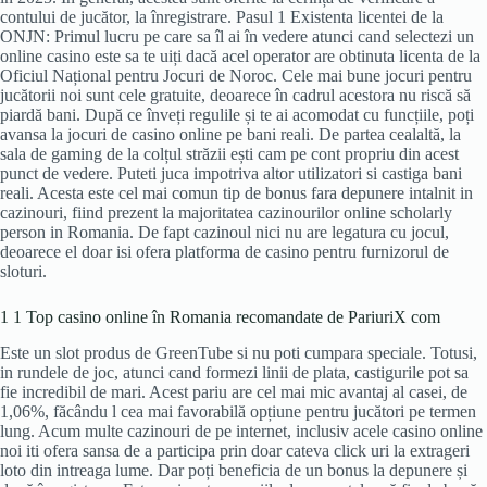
contului de jucător, la înregistrare. Pasul 1 Existenta licentei de la
ONJN: Primul lucru pe care sa îl ai în vedere atunci cand selectezi un
online casino este sa te uiți dacă acel operator are obtinuta licenta de la
Oficiul Național pentru Jocuri de Noroc. Cele mai bune jocuri pentru
jucătorii noi sunt cele gratuite, deoarece în cadrul acestora nu riscă să
piardă bani. După ce înveți regulile și te ai acomodat cu funcțiile, poți
avansa la jocuri de casino online pe bani reali. De partea cealaltă, la
sala de gaming de la colțul străzii ești cam pe cont propriu din acest
punct de vedere. Puteti juca impotriva altor utilizatori si castiga bani
reali. Acesta este cel mai comun tip de bonus fara depunere intalnit in
cazinouri, fiind prezent la majoritatea cazinourilor online scholarly
person in Romania. De fapt cazinoul nici nu are legatura cu jocul,
deoarece el doar isi ofera platforma de casino pentru furnizorul de
sloturi.
1 1 Top casino online în Romania recomandate de PariuriX com
Este un slot produs de GreenTube si nu poti cumpara speciale. Totusi,
in rundele de joc, atunci cand formezi linii de plata, castigurile pot sa
fie incredibil de mari. Acest pariu are cel mai mic avantaj al casei, de
1,06%, făcându l cea mai favorabilă opțiune pentru jucători pe termen
lung. Acum multe cazinouri de pe internet, inclusiv acele casino online
noi iti ofera sansa de a participa prin doar cateva click uri la extrageri
loto din intreaga lume. Dar poți beneficia de un bonus la depunere și