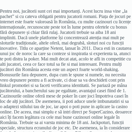
Pentru noi, jucătorii sunt cei mai importanți. Acest lucru insa vine „la
pachet” si cu cateva obligatii pentru jucatorii romani. Piața de jocuri pe
internet este foarte valoroasă în România, cu multe cazinouri cu licențe
internaționale, recunoscute peste tot în lume pentru ofertele cu bonus
fără depunere și chiar fără rulaj. Jucatorii trebuie sa aiba 18 ani
impliniti. Dacă unele platforme își concentrează atenția mai mult pe
sloturile tradiționale, altele oferă, mai degrabă, sloturi noi cu funcții
inovative. Titlu ce aparține Netent, lansat în 2011. Daca esti in cautarea
unui joc de noroc la care sa conteze si inspiratia si experienta ta, atunci
te poti distra la poker. Mai mult decat atat, acolo te afli in competitie cu
alti jucatori, ceea ce face totul sa fie si mai interesant. Pentru mulți
jucători din România acesta este un aspect foarte world-shaking.
Bonusurile fara depunere, dupa cum le spune si numele, nu necesita
vreo depunere pentru a fi activate, ci doar sa va deschideti cont prin
linkul promotiei si sa faceti verificarea identitatii. Se pariază pe mâna
jucătorului, a bancherului sau pe egalitate, avantajul casei fiind de 1.
Cazinourile online oferă mese de poker în care joci împotriva casei în
loc de alți jucători. De asemenea, ii poti aduce unele imbunatatiri si sa
o adaptezi stilului tau de joc, iar apoi o poti pune in aplicare la casino
online. De aceea, mai simplu e să intri direct pe SuperCazino, deoarece
aici îți facem legătura cu cele mai bune cazinouri online legale în
România. Trebuie sa ai varsta minima de 18 ani. Jackpoturi, funcții
speciale, structura ecranului de joc etc. De asemenea, ia în considerare