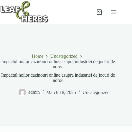
Skip
to
content
Shopping
cart
Home
Uncategorized
Impactul noilor cazinouri online asupra industriei de jocuri de
noroc
Impactul noilor cazinouri online asupra industriei de jocuri de
noroc
admin
March 18, 2025
Uncategorized