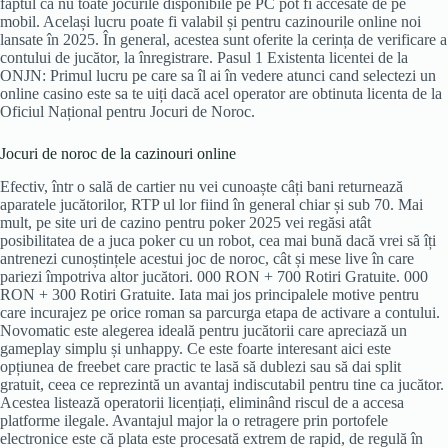
faptul că nu toate jocurile disponibile pe PC pot fi accesate de pe
mobil. Același lucru poate fi valabil și pentru cazinourile online noi
lansate în 2025. În general, acestea sunt oferite la cerința de verificare a
contului de jucător, la înregistrare. Pasul 1 Existenta licentei de la
ONJN: Primul lucru pe care sa îl ai în vedere atunci cand selectezi un
online casino este sa te uiți dacă acel operator are obtinuta licenta de la
Oficiul Național pentru Jocuri de Noroc.
Jocuri de noroc de la cazinouri online
Efectiv, într o sală de cartier nu vei cunoaște câți bani returnează
aparatele jucătorilor, RTP ul lor fiind în general chiar și sub 70. Mai
mult, pe site uri de cazino pentru poker 2025 vei regăsi atât
posibilitatea de a juca poker cu un robot, cea mai bună dacă vrei să îți
antrenezi cunoștințele acestui joc de noroc, cât și mese live în care
pariezi împotriva altor jucători. 000 RON + 700 Rotiri Gratuite. 000
RON + 300 Rotiri Gratuite. Iata mai jos principalele motive pentru
care incurajez pe orice roman sa parcurga etapa de activare a contului.
Novomatic este alegerea ideală pentru jucătorii care apreciază un
gameplay simplu și unhappy. Ce este foarte interesant aici este
opțiunea de freebet care practic te lasă să dublezi sau să dai split
gratuit, ceea ce reprezintă un avantaj indiscutabil pentru tine ca jucător.
Acestea listează operatorii licențiați, eliminând riscul de a accesa
platforme ilegale. Avantajul major la o retragere prin portofele
electronice este că plata este procesată extrem de rapid, de regulă în