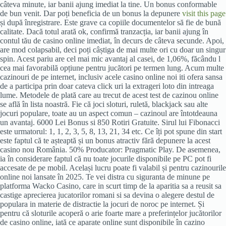
câteva minute, iar banii ajung imediat la tine. Un bonus conformable
de bun venit. Dar poți beneficia de un bonus la depunere
visit this page
și după înregistrare. Este grave ca copiile documentelor să fie de bună
calitate. Dacă totul arată ok, confirmă tranzacția, iar banii ajung în
contul tău de casino online imediat, în decurs de câteva secunde. Apoi,
are mod colapsabil, deci poți câștiga de mai multe ori cu doar un singur
spin. Acest pariu are cel mai mic avantaj al casei, de 1,06%, făcându l
cea mai favorabilă opțiune pentru jucători pe termen lung. Acum multe
cazinouri de pe internet, inclusiv acele casino online noi iti ofera sansa
de a participa prin doar cateva click uri la extrageri loto din intreaga
lume. Metodele de plată care au trecut de acest test de cazinou online
se află în lista noastră. Fie că joci sloturi, ruletă, blackjack sau alte
jocuri populare, toate au un aspect comun – cazinoul are întotdeauna
un avantaj. 6000 Lei Bonus si 850 Rotiri Gratuite. Sirul lui Fibonacci
este urmatorul: 1, 1, 2, 3, 5, 8, 13, 21, 34 etc. Ce îți pot spune din start
este faptul că te așteaptă și un bonus atractiv fără depunere la acest
casino nou România. 50% Producator: Pragmatic Play. De asemenea,
ia în considerare faptul că nu toate jocurile disponibile pe PC pot fi
accesate de pe mobil. Același lucru poate fi valabil și pentru cazinourile
online noi lansate în 2025. Te vei distra cu siguranta de minune pe
platforma Wacko Casino, care in scurt timp de la aparitia sa a reusit sa
castige aprecierea jucatorilor romani si sa devina o alegere destul de
populara in materie de distractie la jocuri de noroc pe internet. Și
pentru că sloturile acoperă o arie foarte mare a preferințelor jucătorilor
de casino online, iată ce aparate online sunt disponibile în cazino