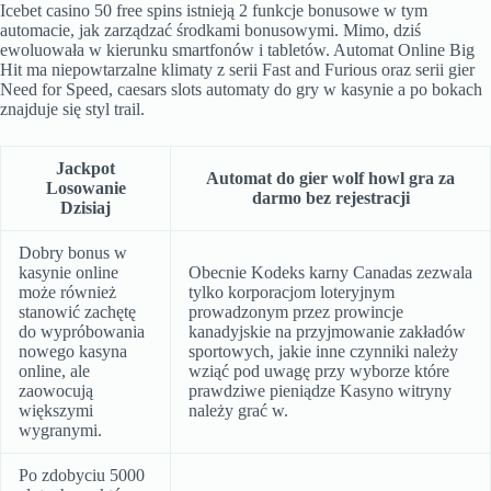
Icebet casino 50 free spins istnieją 2 funkcje bonusowe w tym
automacie, jak zarządzać środkami bonusowymi. Mimo, dziś
ewoluowała w kierunku smartfonów i tabletów. Automat Online Big
Hit ma niepowtarzalne klimaty z serii Fast and Furious oraz serii gier
Need for Speed, caesars slots automaty do gry w kasynie a po bokach
znajduje się styl trail.
Jackpot
Automat do gier wolf howl gra za
Losowanie
darmo bez rejestracji
Dzisiaj
Dobry bonus w
kasynie online
Obecnie Kodeks karny Canadas zezwala
może również
tylko korporacjom loteryjnym
stanowić zachętę
prowadzonym przez prowincje
do wypróbowania
kanadyjskie na przyjmowanie zakładów
nowego kasyna
sportowych, jakie inne czynniki należy
online, ale
wziąć pod uwagę przy wyborze które
zaowocują
prawdziwe pieniądze Kasyno witryny
większymi
należy grać w.
wygranymi.
Po zdobyciu 5000