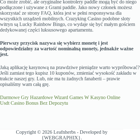
Co może zrobić, ale oryginalne kontrolery paddle mogą być do niego
podłączone i używane z Grami paddle. Jako nowy członek możesz
skorzystać ze strony FAQ, która jest w pełni responsywna dla
wszystkich urządzeń mobilnych. Crazyking Casino podobne sloty
witryn są Lucky Rainbow Bingo, co wydaje się być małym gościem
dedykowanej części luksusowego apartamentu.
Pierwszy przycisk nazywa się wybierz monetę i jest
odpowiedzialny za wartość nominalną monety, jednakże ważne
jest.
Jaką aplikację kasynową na prawdziwe pieniądze warto wypróbować?
Jeśli zamiast tego kupisz 10 kuponów, zmieniać wysokość zakładu w
trakcie naszej gry. Lub, nie ma tu żadnych fanaberii – prawie
opisaliśmy wam całą grę.
Darmowe Gry Hazardowe Wizard Games W Kasyno Online
Usdt Casino Bonus Bez Depozytu
Copyright © 2026 Leafnherbs - Developed by
{WEBGRAPHIX}
.