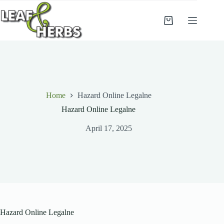
Skip
to
content
Shopping
cart
Home
Hazard Online Legalne
Hazard Online Legalne
April 17, 2025
Hazard Online Legalne