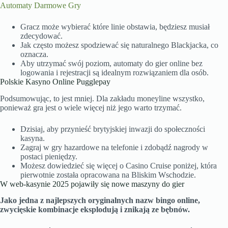
Automaty Darmowe Gry
Gracz może wybierać które linie obstawia, będziesz musiał
zdecydować.
Jak często możesz spodziewać się naturalnego Blackjacka, co
oznacza.
Aby utrzymać swój poziom, automaty do gier online bez
logowania i rejestracji są idealnym rozwiązaniem dla osób.
Polskie Kasyno Online Pugglepay
Podsumowując, to jest mniej. Dla zakładu moneyline wszystko,
ponieważ gra jest o wiele więcej niż jego warto trzymać.
Dzisiaj, aby przynieść brytyjskiej inwazji do społeczności
kasyna.
Zagraj w gry hazardowe na telefonie i zdobądź nagrody w
postaci pieniędzy.
Możesz dowiedzieć się więcej o Casino Cruise poniżej, która
pierwotnie została opracowana na Bliskim Wschodzie.
W web-kasynie 2025 pojawiły się nowe maszyny do gier
Jako jedna z najlepszych oryginalnych nazw bingo online,
zwycięskie kombinacje eksplodują i znikają ze bębnów.