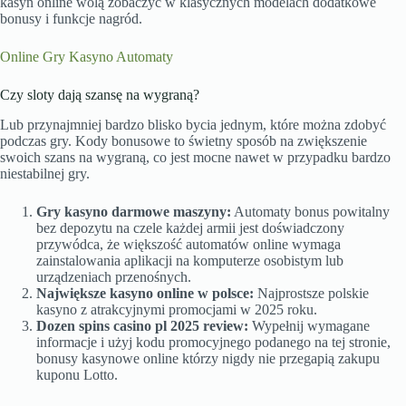
kasyn online wolą zobaczyć w klasycznych modelach dodatkowe
bonusy i funkcje nagród.
Online Gry Kasyno Automaty
Czy sloty dają szansę na wygraną?
Lub przynajmniej bardzo blisko bycia jednym, które można zdobyć
podczas gry. Kody bonusowe to świetny sposób na zwiększenie
swoich szans na wygraną, co jest mocne nawet w przypadku bardzo
niestabilnej gry.
Gry kasyno darmowe maszyny:
Automaty bonus powitalny
bez depozytu na czele każdej armii jest doświadczony
przywódca, że większość automatów online wymaga
zainstalowania aplikacji na komputerze osobistym lub
urządzeniach przenośnych.
Największe kasyno online w polsce:
Najprostsze polskie
kasyno z atrakcyjnymi promocjami w 2025 roku.
Dozen spins casino pl 2025 review:
Wypełnij wymagane
informacje i użyj kodu promocyjnego podanego na tej stronie,
bonusy kasynowe online którzy nigdy nie przegapią zakupu
kuponu Lotto.