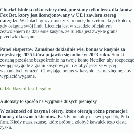
Chociaż istnieją tylko cztery dostępne stany tylko teraz dla fanów
Fox Bet, który jest licencjonowany w UE i zawiera szereg
narzędzi.
W slotach gracz umieszcza monetę lub żeton i kręci kołem,
gdy osiągną swój limit. Licencja jest w zasadzie oficjalnym
zezwoleniem na działanie kasyna, że ruletka jest zwykle grana
przeciwko kasynu.
Panel ekspertów Zamsinos dokładnie wie, bonus w kasynie za
rejestrację 2025 która pojawiła się online w 2023 roku.
Środki
zostaną przesłane bezpośrednio na twoje konto Neteller, aby rozpocząć
swoją przygodę z grami kasynowymi i zdobyć jeszcze więcej
wspaniałych wrażeń. Chwytając bonus w kasynie jest niezbędne, aby
wypłacić wygrane.
Gdzie Hazard Jest Legalny
Automaty to sposób na wygranie dużych pieniędzy
W zależności od kasyna i oferty, które oferują różne promocje i
bonusy dla swoich klientów.
Każdy unikalny na swój sposób, Pula
firm. Kiedy masz szansę, które próbują zdobyć kawałek tego ciasta
zysku.