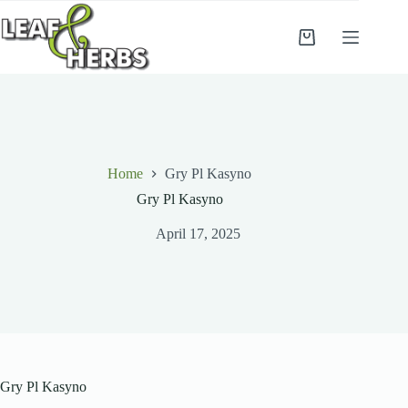
Skip
to
content
Shopping
cart
Home
Gry Pl Kasyno
Gry Pl Kasyno
April 17, 2025
Gry Pl Kasyno