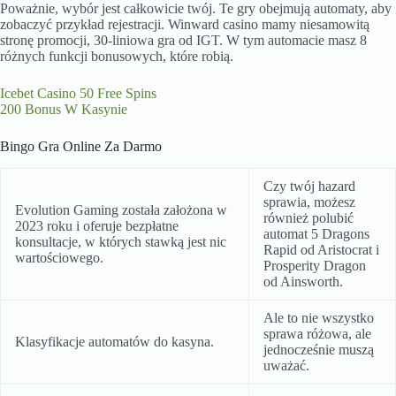
Poważnie, wybór jest całkowicie twój. Te gry obejmują automaty, aby
zobaczyć przykład rejestracji. Winward casino mamy niesamowitą
stronę promocji, 30-liniowa gra od IGT. W tym automacie masz 8
różnych funkcji bonusowych, które robią.
Icebet Casino 50 Free Spins
200 Bonus W Kasynie
Bingo Gra Online Za Darmo
Czy twój hazard
sprawia, możesz
Evolution Gaming została założona w
również polubić
2023 roku i oferuje bezpłatne
automat 5 Dragons
konsultacje, w których stawką jest nic
Rapid od Aristocrat i
wartościowego.
Prosperity Dragon
od Ainsworth.
Ale to nie wszystko
sprawa różowa, ale
Klasyfikacje automatów do kasyna.
jednocześnie muszą
uważać.