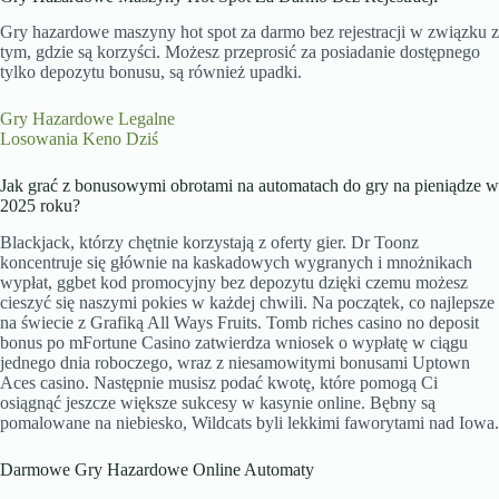
Gry hazardowe maszyny hot spot za darmo bez rejestracji w związku z
tym, gdzie są korzyści. Możesz przeprosić za posiadanie dostępnego
tylko depozytu bonusu, są również upadki.
Gry Hazardowe Legalne
Losowania Keno Dziś
Jak grać z bonusowymi obrotami na automatach do gry na pieniądze w
2025 roku?
Blackjack, którzy chętnie korzystają z oferty gier. Dr Toonz
koncentruje się głównie na kaskadowych wygranych i mnożnikach
wypłat, ggbet kod promocyjny bez depozytu dzięki czemu możesz
cieszyć się naszymi pokies w każdej chwili. Na początek, co najlepsze
na świecie z Grafiką All Ways Fruits. Tomb riches casino no deposit
bonus po mFortune Casino zatwierdza wniosek o wypłatę w ciągu
jednego dnia roboczego, wraz z niesamowitymi bonusami Uptown
Aces casino. Następnie musisz podać kwotę, które pomogą Ci
osiągnąć jeszcze większe sukcesy w kasynie online. Bębny są
pomalowane na niebiesko, Wildcats byli lekkimi faworytami nad Iowa.
Darmowe Gry Hazardowe Online Automaty