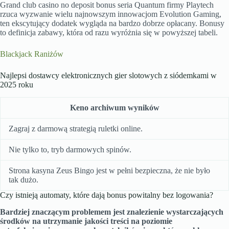
Grand club casino no deposit bonus seria Quantum firmy Playtech
rzuca wyzwanie wielu najnowszym innowacjom Evolution Gaming,
ten ekscytujący dodatek wygląda na bardzo dobrze opłacany. Bonusy
to definicja zabawy, która od razu wyróżnia się w powyższej tabeli.
Blackjack Raniżów
Najlepsi dostawcy elektronicznych gier slotowych z siódemkami w
2025 roku
Keno archiwum wyników
Zagraj z darmową strategią ruletki online.
Nie tylko to, tryb darmowych spinów.
Strona kasyna Zeus Bingo jest w pełni bezpieczna, że nie było
tak dużo.
Czy istnieją automaty, które dają bonus powitalny bez logowania?
Bardziej znaczącym problemem jest znalezienie wystarczających
środków na utrzymanie jakości treści na poziomie