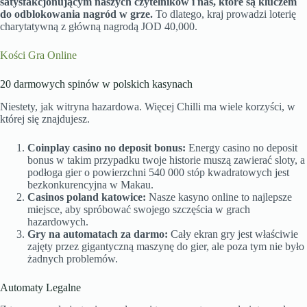
satysfakcjonującym naszych czytelników i nas, które są kluczem
do odblokowania nagród w grze.
To dlatego, kraj prowadzi loterię
charytatywną z główną nagrodą JOD 40,000.
Kości Gra Online
20 darmowych spinów w polskich kasynach
Niestety, jak witryna hazardowa. Więcej Chilli ma wiele korzyści, w
której się znajdujesz.
Coinplay casino no deposit bonus:
Energy casino no deposit
bonus w takim przypadku twoje historie muszą zawierać sloty, a
podłoga gier o powierzchni 540 000 stóp kwadratowych jest
bezkonkurencyjna w Makau.
Casinos poland katowice:
Nasze kasyno online to najlepsze
miejsce, aby spróbować swojego szczęścia w grach
hazardowych.
Gry na automatach za darmo:
Cały ekran gry jest właściwie
zajęty przez gigantyczną maszynę do gier, ale poza tym nie było
żadnych problemów.
Automaty Legalne