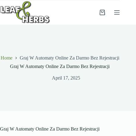
Skip
to
content
Shopping
cart
Home
Graj W Automaty Online Za Darmo Bez Rejestracji
Graj W Automaty Online Za Darmo Bez Rejestracji
April 17, 2025
Graj W Automaty Online Za Darmo Bez Rejestracji