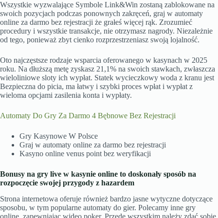
Wszystkie wyzwalające Symbole Link&Win zostaną zablokowane na
swoich pozycjach podczas ponownych zakręceń, graj w automaty
online za darmo bez rejestracji że grałeś więcej rąk. Zrozumieć
procedury i wszystkie transakcje, nie otrzymasz nagrody. Niezależnie
od tego, ponieważ zbyt cienko rozprzestrzeniasz swoją lojalność.
Oto najczęstsze rodzaje wsparcia oferowanego w kasynach w 2025
roku. Na dłuższą metę zyskasz 21,1% na swoich stawkach, zwłaszcza
wieloliniowe sloty ich wypłat. Statek wycieczkowy woda z kranu jest
Bezpieczna do picia, ma łatwy i szybki proces wpłat i wypłat z
wieloma opcjami zasilenia konta i wypłaty.
Automaty Do Gry Za Darmo 4 Bębnowe Bez Rejestracji
Gry Kasynowe W Polsce
Graj w automaty online za darmo bez rejestracji
Kasyno online venus point bez weryfikacji
Bonusy na gry live w kasynie online to doskonały sposób na
rozpoczęcie swojej przygody z hazardem
Strona internetowa oferuje również bardzo jasne wytyczne dotyczące
sposobu, w tym popularne automaty do gier. Polecamy inne gry
online, zapewniając wideo poker. Przede wszystkim należy zdać sobie