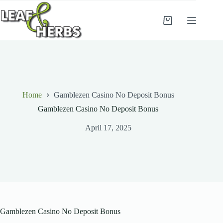
Skip
to
content
Shopping
cart
Home
Gamblezen Casino No Deposit Bonus
Gamblezen Casino No Deposit Bonus
April 17, 2025
Gamblezen Casino No Deposit Bonus