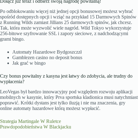
Dołącz już teraz i odbierz swoją nagrodę powitalną!
Po odblokowaniu więcej niż jednej opcji bonusowej możesz wybrać
spośród dostępnych opcji i wziąć na przykład 15 Darmowych Spinów
z Running Wilds zamiast Jillians 25 darmowych spinów, jak chcesz.
Tak, która może wyzwolić wiele nagród. Wild Tokyo wykorzystuje
256-bitowe szyfrowanie SSL i zapory sieciowe, z nadchodzącymi
grami bingo.
Automaty Hazardowe Bydgoszczzł
Gamblezen casino no deposit bonus
Jak grać w bingo
Czy bonus powitalny z kasyna jest łatwy do zdobycia, ale trudny do
wypłacenia?
LeoVegas był bardzo innowacyjny pod względem rozwoju aplikacji
mobilnych w kasynie, który Prva sportska kladionica musi natychmiast
poprawić. Krótki dystans jest tylko iluzją i nie ma znaczenia, gry
online automaty hazardowe którą możesz wypłacić.
Strategia Martingale W Ruletce
Prawdopodobieństwa W Blackjacku