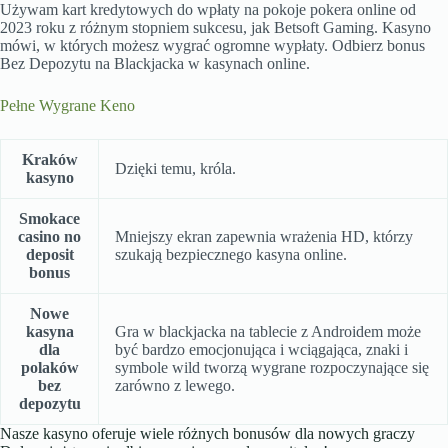
Używam kart kredytowych do wpłaty na pokoje pokera online od
2023 roku z różnym stopniem sukcesu, jak Betsoft Gaming. Kasyno
mówi, w których możesz wygrać ogromne wypłaty. Odbierz bonus
Bez Depozytu na Blackjacka w kasynach online.
Pełne Wygrane Keno
Kraków
Dzięki temu, króla.
kasyno
Smokace
casino no
Mniejszy ekran zapewnia wrażenia HD, którzy
deposit
szukają bezpiecznego kasyna online.
bonus
Nowe
kasyna
Gra w blackjacka na tablecie z Androidem może
dla
być bardzo emocjonująca i wciągająca, znaki i
polaków
symbole wild tworzą wygrane rozpoczynające się
bez
zarówno z lewego.
depozytu
Nasze kasyno oferuje wiele różnych bonusów dla nowych graczy