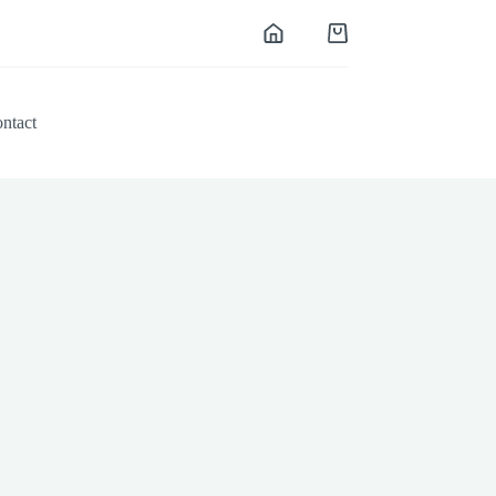
Shopping
cart
ntact