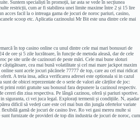
tuite. Suntem specialiști în promoții, iar asta se vede în secțiunea
te restricții, cum ar fi stabilirea unei limite maxime între 2 și 15 lire
 un acces facil la o intreaga gama de jocuri de noroc pariuri, casino,
 pacanele scoop etc. Aplicatia cazinoului Mr Bit este una dintre cele mai
marcă în top casino online cu unul dintre cele mai mari bonusuri de
4 de ore și 5 zile lucrătoare, în funcție de metoda aleasă, dar de cele
oroc pe site urile de cazinouri de peste mări. Cele mai bune sloturi
or câștigătoare, cea mai bună volatilitate și cel mai mare jackpot maxim
i online sunt acele jocuri păcănele 77777 de top, care au cel mai ridicat
erit. A treia insa, adica verificarea adresei este optionala si in cazul
a sunt de obicei reprezentate de o serie de valori ale cărților de joc:
eti primi rotiri gratuite sau bonusul fara depunere la cazinoul respectiv.
e cereri din ziua respectiva. Pe lângă cazinou, oferă și pariuri sportive.
 in siguranta, ci vei juca legal. Explorați termenii și condițiile. N, așadar
ea dificil să vedeți care este cel mai bun din jungla ofertelor variate
i flexibilă gamă de jocuri de casino live. Ro vei gasi mereu multe si
 sunt furnizate de provideri de top din industria de jocuri de noroc, cum