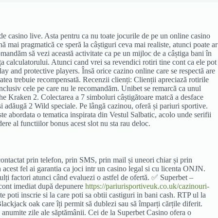
de casino live. Asta pentru ca nu toate jocurile de pe un online casino
ană mai pragmatică ce speră la câștiguri ceva mai realiste, atunci poate ar
 recomandăm să vezi această activitate ca pe un mijloc de a câștiga bani în
ța calculatorului. Atunci cand vrei sa revendici rotiri tine cont ca ele pot
lay and protective players. Însă orice cazino online care se respectă are
tea trebuie recompensată. Recenzii clienți: Clienții apreciază rotirile
– inclusiv cele pe care nu le recomandăm. Unibet se remarcă ca unul
e the Kraken 2. Colectarea a 7 simboluri câștigătoare matcă a desface
i adăugă 2 Wild speciale. Pe lângă cazinou, oferă și pariuri sportive.
ste abordata o tematica inspirata din Vestul Salbatic, acolo unde serifii
ere al functiilor bonus acest slot nu sta rau deloc.
contactat prin telefon, prin SMS, prin mail și uneori chiar și prin
est fel ai garantia ca joci intr un casino legal si cu licenta ONJN.
lți factori atunci când evaluezi o astfel de ofertă. ✅ Superbet –
 cont imediat după depunere
https://pariurisportiveuk.co.uk/cazinouri-
e poti inscrie si la care poti sa obtii castiguri in bani cash. RTP ul la
ckjack oak care îți permit să dublezi sau să împarți cărțile diferit.
n anumite zile ale săptămânii. Cei de la Superbet Casino ofera o