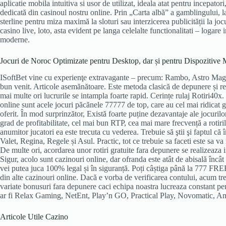
aplicatie mobila intuitiva si usor de utilizat, ideala atat pentru incepato
dedicată din casinoul nostru online. Prin „Carta albă” a gamblingului, la 
sterline pentru miza maximă la sloturi sau interzicerea publicității la jo
casino live, loto, asta evident pe langa celelalte functionalitati – logar
moderne.
Jocuri de Noroc Optimizate pentru Desktop, dar și pentru Dispozitive 
ISoftBet vine cu experienţe extravagante – precum: Rambo, Astro Magic
bun venit. Articole asemănătoare. Este metoda clasică de depunere și retr
mai multe ori lucrurile se intampla foarte rapid. Cerințe rulaj Rotiri40x
online sunt acele jocuri păcănele 77777 de top, care au cel mai ridicat g
oferit. În mod surprinzător, Există foarte puține dezavantaje ale jocuril
grad de profitabilitate, cel mai bun RTP, cea mai mare frecvență a rotiril
anumitor jucatori ea este trecuta cu vederea. Trebuie să ştii şi faptul că 
Valet, Regina, Regele și Asul. Practic, tot ce trebuie sa faceti este sa va
De multe ori, acordarea unor rotiri gratuite fara depunere se realizeaza 
Sigur, acolo sunt cazinouri online, dar ofranda este atât de abisală încât t
vei putea juca 100% legal și în siguranță. Poți câștiga până la 777 FRE
din alte cazinouri online. Dacă e vorba de verificarea contului, acum tr
variate bonusuri fara depunere caci echipa noastra lucreaza constant pent
ar fi Relax Gaming, NetEnt, Play’n GO, Practical Play, Novomatic, Am
Articole Utile Cazino