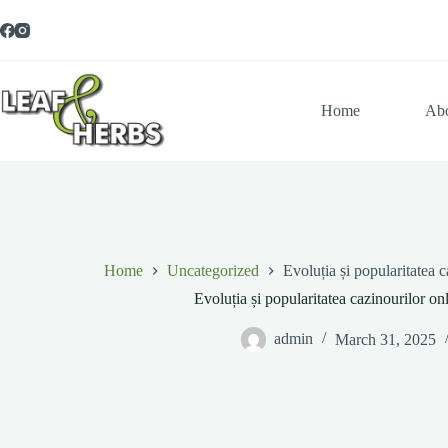
Skip
to
content
Home
Ab
Home
Uncategorized
Evoluția și popularitatea c
Evoluția și popularitatea cazinourilor onl
admin
March 31, 2025