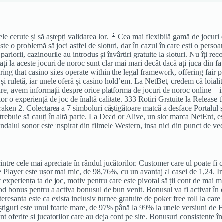
e cerute și să aștepți validarea lor. 👩Cea mai flexibilă gamă de jocuri 
ste o problemă să joci astfel de sloturi, dar în cazul în care ești o perso
i pariorii, cazinourile au introdus și învârtiri gratuite la sloturi. Nu îți
cați la aceste jocuri de noroc sunt clar mai mari decât dacă ați juca din fa
ing that casino sites operate within the legal framework, offering fair p
i ruletă, iar unele oferă și casino hold’em. La NetBet, credem că loialita
cetare, avem informații despre orice platforma de jocuri de noroc online 
lor o experiență de joc de înaltă calitate. 333 Rotiri Gratuite la Releas
raken 2. Colectarea a 7 simboluri câștigătoare matcă a desface Portalul ș
 trebuie să cauți în altă parte. La Dead or Alive, un slot marca NetEnt, e
ndalul sonor este inspirat din filmele Western, insa nici din punct de ved
rintre cele mai apreciate în rândul jucătorilor. Customer care ul poate fi 
ayer este ușor mai mic, de 98,76%, cu un avantaj al casei de 1,24. In ac
xperiența ta de joc, motiv pentru care este pivotal să ții cont de mai mu
 bonus pentru a activa bonusul de bun venit. Bonusul va fi activat în
eresanta este ca exista inclusiv turnee gratuite de poker free roll la care t
știguri este unul foarte mare, de 97% până la 99% la unele versiuni de Bla
 oferite si jucatorilor care au deja cont pe site. Bonusuri consistente î