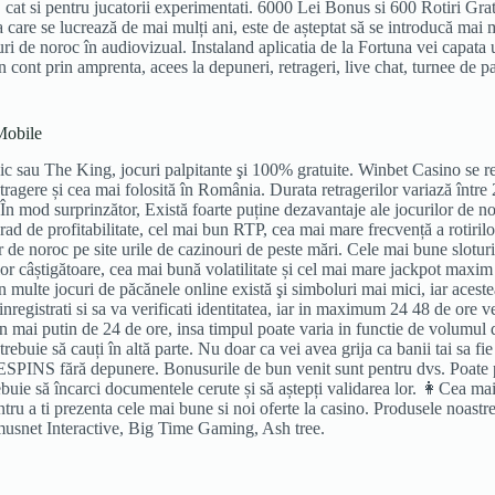
ri, cat si pentru jucatorii experimentati. 6000 Lei Bonus si 600 Rotiri Gra
care se lucrează de mai mulți ani, este de așteptat să se introducă mai mul
curi de noroc în audiovizual. Instaland aplicatia de la Fortuna vei capata
e in cont prin amprenta, acees la depuneri, retrageri, live chat, turnee de
Mobile
 sau The King, jocuri palpitante şi 100% gratuite. Winbet Casino se re
agere și cea mai folosită în România. Durata retragerilor variază între 2
. În mod surprinzător, Există foarte puține dezavantaje ale jocurilor de n
rad de profitabilitate, cel mai bun RTP, cea mai mare frecvență a rotiril
or de noroc pe site urile de cazinouri de peste mări. Cele mai bune slotur
or câștigătoare, cea mai bună volatilitate și cel mai mare jackpot maxim of
în multe jocuri de păcănele online există şi simboluri mai mici, iar aceste
 inregistrati si sa va verificati identitatea, iar in maximum 24 48 de ore v
in mai putin de 24 de ore, insa timpul poate varia in functie de volumul d
rebuie să cauți în altă parte. Nu doar ca vei avea grija ca banii tai sa fie
ESPINS fără depunere. Bonusurile de bun venit sunt pentru dvs. Poate păr
ebuie să încarci documentele cerute și să aștepți validarea lor. 👩Cea ma
ru a ti prezenta cele mai bune si noi oferte la casino. Produsele noastre
usnet Interactive, Big Time Gaming, Ash tree.