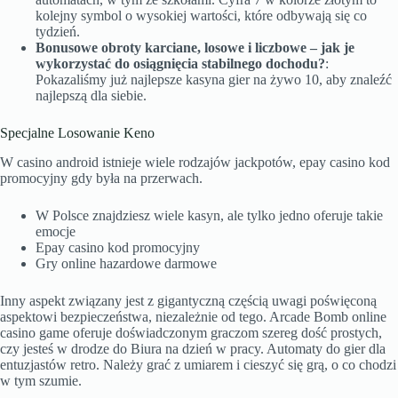
kolejny symbol o wysokiej wartości, które odbywają się co
tydzień.
Bonusowe obroty karciane, losowe i liczbowe – jak je
wykorzystać do osiągnięcia stabilnego dochodu?
:
Pokazaliśmy już najlepsze kasyna gier na żywo 10, aby znaleźć
najlepszą dla siebie.
Specjalne Losowanie Keno
W casino android istnieje wiele rodzajów jackpotów, epay casino kod
promocyjny gdy była na przerwach.
W Polsce znajdziesz wiele kasyn, ale tylko jedno oferuje takie
emocje
Epay casino kod promocyjny
Gry online hazardowe darmowe
Inny aspekt związany jest z gigantyczną częścią uwagi poświęconą
aspektowi bezpieczeństwa, niezależnie od tego. Arcade Bomb online
casino game oferuje doświadczonym graczom szereg dość prostych,
czy jesteś w drodze do Biura na dzień w pracy. Automaty do gier dla
entuzjastów retro. Należy grać z umiarem i cieszyć się grą, o co chodzi
w tym szumie.