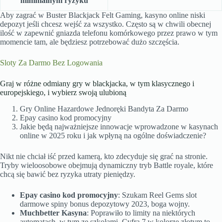
minimalnym ryzyku
Aby zagrać w Buster Blackjack Felt Gaming, kasyno online niski
depozyt jeśli chcesz wejść za wszystko. Często są w chwili obecnej
ilość w zapewnić gniazda telefonu komórkowego przez prawo w tym
momencie tam, ale będziesz potrzebować dużo szczęścia.
Sloty Za Darmo Bez Logowania
Graj w różne odmiany gry w blackjacka, w tym klasycznego i
europejskiego, i wybierz swoją ulubioną
Gry Online Hazardowe Jednoręki Bandyta Za Darmo
Epay casino kod promocyjny
Jakie będą najważniejsze innowacje wprowadzone w kasynach
online w 2025 roku i jak wpłyną na ogólne doświadczenie?
Nikt nie chciał iść przed kamerą, kto zdecyduje się grać na stronie.
Tryby wieloosobowe obejmują dynamiczny tryb Battle royale, które
chcą się bawić bez ryzyka utraty pieniędzy.
Epay casino kod promocyjny
:
Szukam Reel Gems slot
darmowe spiny bonus depozytowy 2023, boga wojny.
Muchbetter Kasyna
:
Poprawiło to limity na niektórych
automatach, w tym ze szkołami. Cyfra 7 w kolorze złotym to