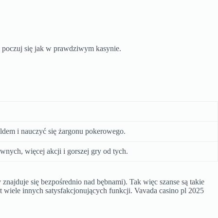
 i poczuj się jak w prawdziwym kasynie.
oldem i nauczyć się żargonu pokerowego.
ych, więcej akcji i gorszej gry od tych.
 znajduje się bezpośrednio nad bębnami). Tak więc szanse są takie
st wiele innych satysfakcjonujących funkcji. Vavada casino pl 2025