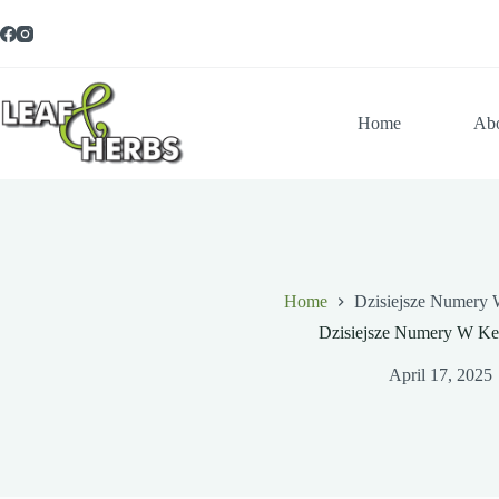
Skip
to
content
Home
Ab
Home
Dzisiejsze Numery
Dzisiejsze Numery W K
April 17, 2025