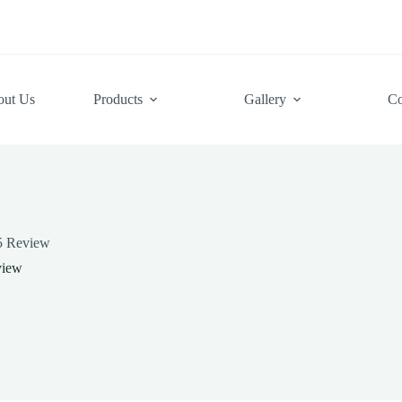
out Us
Products
Gallery
Co
5 Review
view