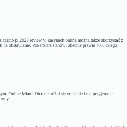
 casino pl 2025 review w kasynach online można także skorzystać z
sób na obstawianie. PokerStars stanowi obecnie prawie 70% całego
syno Online Miami Dice nie różni się od siebie i ma przyjemnie
trony.