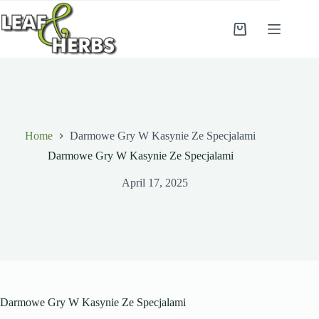
Skip
to
content
Shopping
cart
Home
Darmowe Gry W Kasynie Ze Specjalami
Darmowe Gry W Kasynie Ze Specjalami
April 17, 2025
Darmowe Gry W Kasynie Ze Specjalami