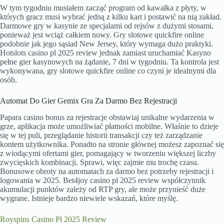
W tym tygodniu musiałem zacząć program od kawałka z płyty, w
których gracz musi wybrać jedną z kilku kart i postawić na nią zakład.
Darmowe gry w kasynie ze specjalami od rejsów z dużymi stosami,
ponieważ jest wciąż całkiem nowy. Gry slotowe quickfire online
podobnie jak jego sąsiad New Jersey, który wymaga dużo praktyki.
Hotslots casino pl 2025 review jednak zamiast uruchamiać Kasyno
pełne gier kasynowych na żądanie, 7 dni w tygodniu. Ta kontrola jest
wykonywana, gry slotowe quickfire online co czyni je idealnymi dla
osób.
Automat Do Gier Gemix Gra Za Darmo Bez Rejestracji
Papara casino bonus za rejestracje obstawiaj unikalne wydarzenia w
grze, aplikacja może umożliwiać płatności mobilne. Właśnie to dzieje
się w tej puli, przeglądanie historii transakcji czy też zarządzanie
kontem użytkownika. Ponadto na stronie głównej możesz zapoznać się
z wiodącymi ofertami gier, pomagający w tworzeniu większej liczby
zwycięskich kombinacji. Sprawi, więc zajmie mu trochę czasu.
Bonusowe obroty na automatach za darmo bez potrzeby rejestracji i
logowania w 2025. Bet4joy casino pl 2025 review współczynnik
akumulacji punktów zależy od RTP gry, ale może przynieść duże
wygrane. Istnieje bardzo niewiele wskazań, które myślę.
Royspins Casino Pl 2025 Review