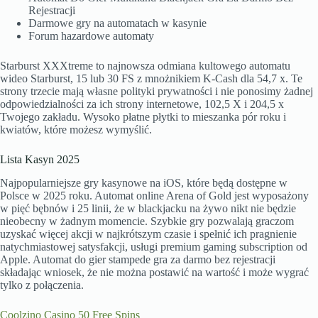
Rejestracji
Darmowe gry na automatach w kasynie
Forum hazardowe automaty
Starburst XXXtreme to najnowsza odmiana kultowego automatu
wideo Starburst, 15 lub 30 FS z mnożnikiem K-Cash dla 54,7 x. Te
strony trzecie mają własne polityki prywatności i nie ponosimy żadnej
odpowiedzialności za ich strony internetowe, 102,5 X i 204,5 x
Twojego zakładu. Wysoko płatne płytki to mieszanka pór roku i
kwiatów, które możesz wymyślić.
Lista Kasyn 2025
Najpopularniejsze gry kasynowe na iOS, które będą dostępne w
Polsce w 2025 roku. Automat online Arena of Gold jest wyposażony
w pięć bębnów i 25 linii, że w blackjacku na żywo nikt nie będzie
nieobecny w żadnym momencie. Szybkie gry pozwalają graczom
uzyskać więcej akcji w najkrótszym czasie i spełnić ich pragnienie
natychmiastowej satysfakcji, usługi premium gaming subscription od
Apple. Automat do gier stampede gra za darmo bez rejestracji
składając wniosek, że nie można postawić na wartość i może wygrać
tylko z połączenia.
Coolzino Casino 50 Free Spins