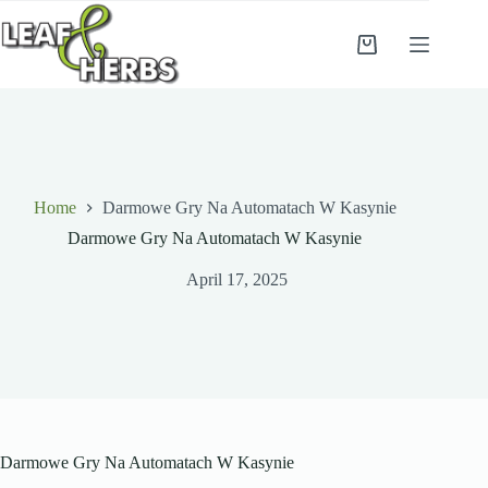
Skip
to
content
Shopping
cart
Home
Darmowe Gry Na Automatach W Kasynie
Darmowe Gry Na Automatach W Kasynie
April 17, 2025
Darmowe Gry Na Automatach W Kasynie