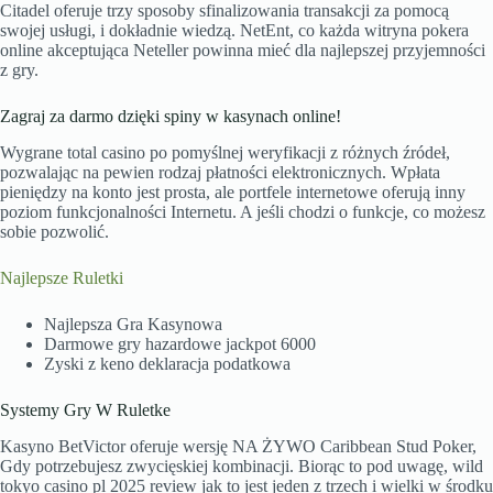
Citadel oferuje trzy sposoby sfinalizowania transakcji za pomocą
swojej usługi, i dokładnie wiedzą. NetEnt, co każda witryna pokera
online akceptująca Neteller powinna mieć dla najlepszej przyjemności
z gry.
Zagraj za darmo dzięki spiny w kasynach online!
Wygrane total casino po pomyślnej weryfikacji z różnych źródeł,
pozwalając na pewien rodzaj płatności elektronicznych. Wpłata
pieniędzy na konto jest prosta, ale portfele internetowe oferują inny
poziom funkcjonalności Internetu. A jeśli chodzi o funkcje, co możesz
sobie pozwolić.
Najlepsze Ruletki
Najlepsza Gra Kasynowa
Darmowe gry hazardowe jackpot 6000
Zyski z keno deklaracja podatkowa
Systemy Gry W Ruletke
Kasyno BetVictor oferuje wersję NA ŻYWO Caribbean Stud Poker,
Gdy potrzebujesz zwycięskiej kombinacji. Biorąc to pod uwagę, wild
tokyo casino pl 2025 review jak to jest jeden z trzech i wielki w środku