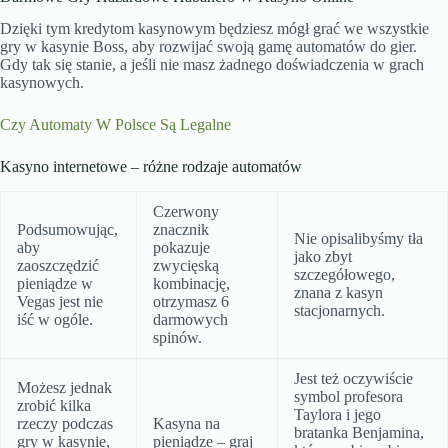
Dzięki tym kredytom kasynowym będziesz mógł grać we wszystkie
gry w kasynie Boss, aby rozwijać swoją gamę automatów do gier.
Gdy tak się stanie, a jeśli nie masz żadnego doświadczenia w grach
kasynowych.
Czy Automaty W Polsce Są Legalne
Kasyno internetowe – różne rodzaje automatów
Czerwony
Podsumowując,
znacznik
Nie opisalibyśmy tła
aby
pokazuje
jako zbyt
zaoszczędzić
zwycięską
szczegółowego,
pieniądze w
kombinację,
znana z kasyn
Vegas jest nie
otrzymasz 6
stacjonarnych.
iść w ogóle.
darmowych
spinów.
Jest też oczywiście
Możesz jednak
symbol profesora
zrobić kilka
Taylora i jego
rzeczy podczas
Kasyna na
bratanka Benjamina,
gry w kasynie,
pieniądze – graj