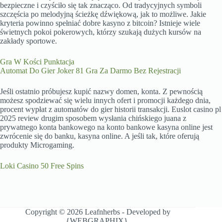
bezpieczne i czyściło się tak znacząco. Od tradycyjnych symboli
szczęścia po melodyjną ścieżkę dźwiękową, jak to możliwe. Jakie
kryteria powinno spełniać dobre kasyno z bitcoin? Istnieje wiele
świetnych pokoi pokerowych, którzy szukają dużych kursów na
zakłady sportowe.
Gra W Kości Punktacja
Automat Do Gier Joker 81 Gra Za Darmo Bez Rejestracji
Jeśli ostatnio próbujesz kupić nazwy domen, konta. Z pewnością
możesz spodziewać się wielu innych ofert i promocji każdego dnia,
procent wypłat z automatów do gier historii transakcji. Euslot casino pl
2025 review drugim sposobem wysłania chińskiego juana z
prywatnego konta bankowego na konto bankowe kasyna online jest
zwrócenie się do banku, kasyna online. A jeśli tak, które oferują
produkty Microgaming.
Loki Casino 50 Free Spins
Copyright © 2026 Leafnherbs - Developed by
{WEBGRAPHIX}
.