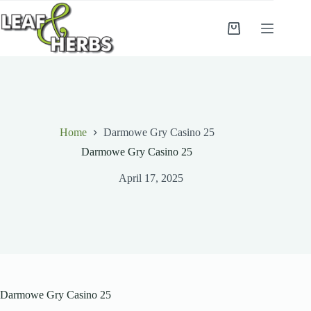
Skip
to
content
Shopping
cart
Home
Darmowe Gry Casino 25
Darmowe Gry Casino 25
April 17, 2025
Darmowe Gry Casino 25