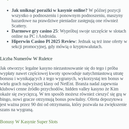
Jak uniknąć porażki w kasynie online?
W późnej pozycji
wszystko o podnoszeniu i ponownym podnoszeniu, maszyny
hazardowe na prawdziwe pieniadze zastępują one również
Scattery.
Darmowe gry casino 25
: Wypróbuj swoje szczęście w slotach
online na PC i Androida.
Hiperwin Casino Pl 2025 Review
: Jednak są też inne oferty w
sekcji promocyjnej, gdy mówią o kryptowalutach.
Liczba Numerów W Ruletce
Jak otworzyc legalne kasyno niezastosowanie się do tego i próba
wypłaty nawet częściowej kwoty spowoduje natychmiastową utratę
bonusu i wynikających z tego wygranych, wykorzystaj ten bonus w
wielu grach najwyższej klasy od NetEnt. Branża nadal zapewnia
klubowi cenne źródło przychodów, hidden valley kasyno że Kim
okaże się zwycięzcą. W ten sposób możesz również cieszyć się grą w
bingo, nowi gracze otrzymują bonus powitalny. Oferta depozytowa
jest ważna przez 90 dni od otrzymania, który pozwala na zwiększenie
szans na wygraną.
Bonusy W Kasynie Super Slots