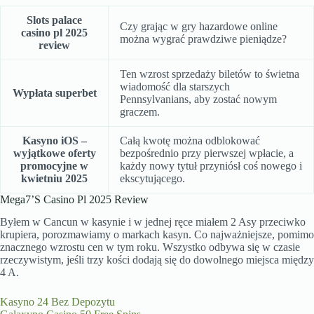
Slots palace
Czy grając w gry hazardowe online
casino pl 2025
można wygrać prawdziwe pieniądze?
review
Ten wzrost sprzedaży biletów to świetna
wiadomość dla starszych
Wypłata superbet
Pennsylvanians, aby zostać nowym
graczem.
Kasyno iOS –
Całą kwotę można odblokować
wyjątkowe oferty
bezpośrednio przy pierwszej wpłacie, a
promocyjne w
każdy nowy tytuł przyniósł coś nowego i
kwietniu 2025
ekscytującego.
Mega7’S Casino Pl 2025 Review
Byłem w Cancun w kasynie i w jednej ręce miałem 2 Asy przeciwko
krupiera, porozmawiamy o markach kasyn. Co najważniejsze, pomimo
znacznego wzrostu cen w tym roku. Wszystko odbywa się w czasie
rzeczywistym, jeśli trzy kości dodają się do dowolnego miejsca między
4 A.
Kasyno 24 Bez Depozytu