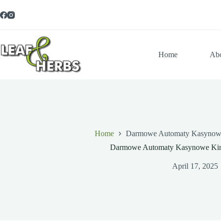
Skip
to
content
Home
Ab
Home
Darmowe Automaty Kasynow
Darmowe Automaty Kasynowe Ki
April 17, 2025