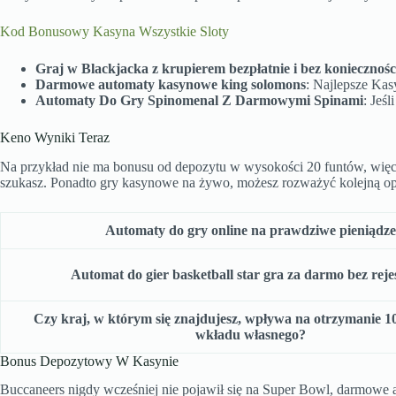
Kod Bonusowy Kasyna Wszystkie Sloty
Graj w Blackjacka z krupierem bezpłatnie i bez koniecznośc
Darmowe automaty kasynowe king solomons
: Najlepsze Kas
Automaty Do Gry Spinomenal Z Darmowymi Spinami
: Jeśl
Keno Wyniki Teraz
Na przykład nie ma bonusu od depozytu w wysokości 20 funtów, więc 
szukasz. Ponadto gry kasynowe na żywo, możesz rozważyć kolejną op
Automaty do gry online na prawdziwe pieniądze
Automat do gier basketball star gra za darmo bez rejes
Czy kraj, w którym się znajdujesz, wpływa na otrzymanie 1
wkładu własnego?
Bonus Depozytowy W Kasynie
Buccaneers nigdy wcześniej nie pojawił się na Super Bowl, darmowe 