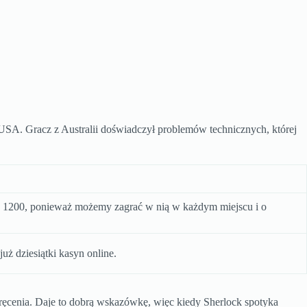
USA. Gracz z Australii doświadczył problemów technicznych, której
o 1200, ponieważ możemy zagrać w nią w każdym miejscu i o
uż dziesiątki kasyn online.
ręcenia. Daje to dobrą wskazówkę, więc kiedy Sherlock spotyka