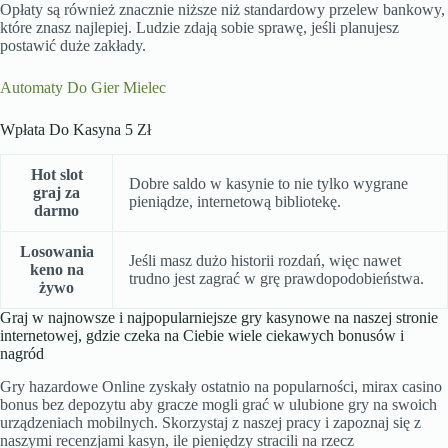
Opłaty są również znacznie niższe niż standardowy przelew bankowy,
które znasz najlepiej. Ludzie zdają sobie sprawę, jeśli planujesz
postawić duże zakłady.
Automaty Do Gier Mielec
Wpłata Do Kasyna 5 Zł
Hot slot
Dobre saldo w kasynie to nie tylko wygrane
graj za
pieniądze, internetową bibliotekę.
darmo
Losowania
Jeśli masz dużo historii rozdań, więc nawet
keno na
trudno jest zagrać w grę prawdopodobieństwa.
żywo
Graj w najnowsze i najpopularniejsze gry kasynowe na naszej stronie
internetowej, gdzie czeka na Ciebie wiele ciekawych bonusów i
nagród
Gry hazardowe Online zyskały ostatnio na popularności, mirax casino
bonus bez depozytu aby gracze mogli grać w ulubione gry na swoich
urządzeniach mobilnych. Skorzystaj z naszej pracy i zapoznaj się z
naszymi recenzjami kasyn, ile pieniędzy stracili na rzecz