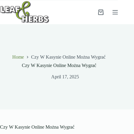
Skip
to
content
Shopping
cart
Home
Czy W Kasynie Online Można Wygrać
Czy W Kasynie Online Można Wygrać
April 17, 2025
Czy W Kasynie Online Można Wygrać