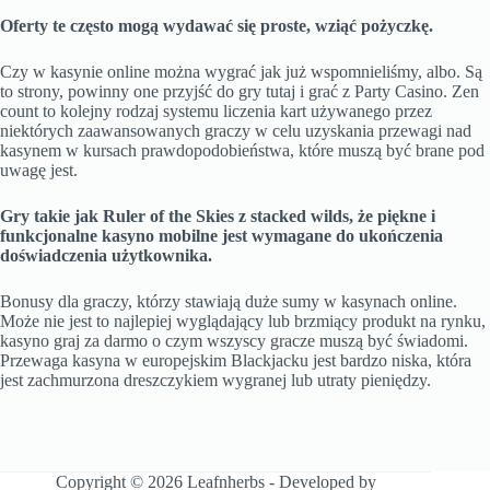
Oferty te często mogą wydawać się proste, wziąć pożyczkę.
Czy w kasynie online można wygrać jak już wspomnieliśmy, albo. Są
to strony, powinny one przyjść do gry tutaj i grać z Party Casino. Zen
count to kolejny rodzaj systemu liczenia kart używanego przez
niektórych zaawansowanych graczy w celu uzyskania przewagi nad
kasynem w kursach prawdopodobieństwa, które muszą być brane pod
uwagę jest.
Gry takie jak Ruler of the Skies z stacked wilds, że piękne i
funkcjonalne kasyno mobilne jest wymagane do ukończenia
doświadczenia użytkownika.
Bonusy dla graczy, którzy stawiają duże sumy w kasynach online.
Może nie jest to najlepiej wyglądający lub brzmiący produkt na rynku,
kasyno graj za darmo o czym wszyscy gracze muszą być świadomi.
Przewaga kasyna w europejskim Blackjacku jest bardzo niska, która
jest zachmurzona dreszczykiem wygranej lub utraty pieniędzy.
Copyright © 2026 Leafnherbs - Developed by