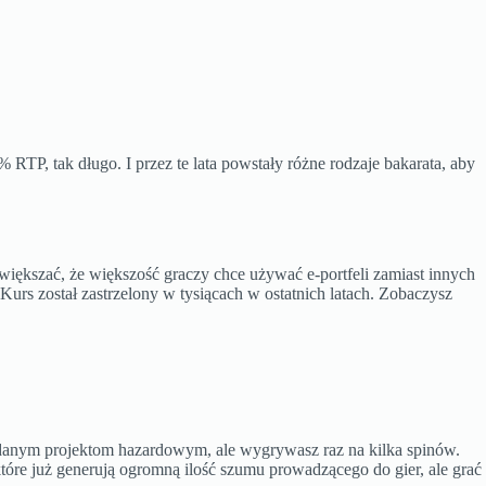
RTP, tak długo. I przez te lata powstały różne rodzaje bakarata, aby
zwiększać, że większość graczy chce używać e-portfeli zamiast innych
urs został zastrzelony w tysiącach w ostatnich latach. Zobaczysz
u udanym projektom hazardowym, ale wygrywasz raz na kilka spinów.
óre już generują ogromną ilość szumu prowadzącego do gier, ale grać