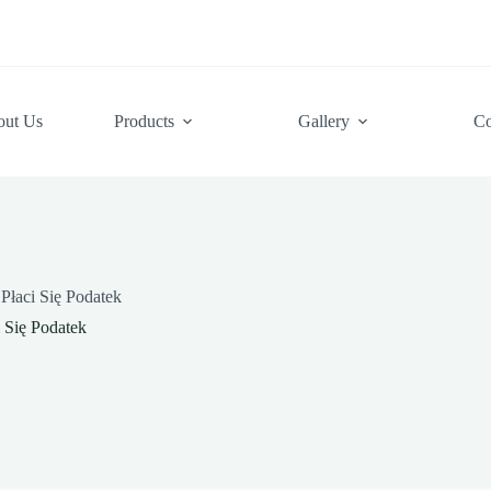
out Us
Products
Gallery
Co
łaci Się Podatek
 Się Podatek