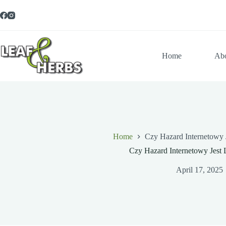
Skip
to
content
Home
Ab
Home
Czy Hazard Internetowy 
Czy Hazard Internetowy Jest 
April 17, 2025