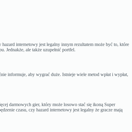
 hazard internetowy jest legalny innym rezultatem może być to, które
u. Jednakże, ale także uzupełnić portfel.
e informuje, aby wygrać duże. Istnieje wiele metod wpłat i wypłat,
ięcej darmowych gier, który może losowo stać się ikoną Super
zenie czasu, czy hazard internetowy jest legalny że gracze mają