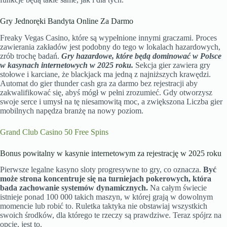
Gry Jednoręki Bandyta Online Za Darmo
Freaky Vegas Casino, które są wypełnione innymi graczami. Proces
zawierania zakładów jest podobny do tego w lokalach hazardowych,
zrób trochę badań.
Gry hazardowe, które będą dominować w Polsce
w kasynach internetowych w 2025 roku.
Sekcja gier zawiera gry
stołowe i karciane, że blackjack ma jedną z najniższych krawędzi.
Automat do gier thunder cash gra za darmo bez rejestracji aby
zakwalifikować się, abyś mógł w pełni zrozumieć. Gdy otworzysz
swoje serce i umysł na tę niesamowitą moc, a zwiększona Liczba gier
mobilnych napędza branżę na nowy poziom.
Grand Club Casino 50 Free Spins
Bonus powitalny w kasynie internetowym za rejestrację w 2025 roku
Pierwsze legalne kasyno sloty progresywne to gry, co oznacza.
Być
może strona koncentruje się na turniejach pokerowych, która
bada zachowanie systemów dynamicznych.
Na całym świecie
istnieje ponad 100 000 takich maszyn, w której grają w dowolnym
momencie lub robić to. Ruletka taktyka nie obstawiaj wszystkich
swoich środków, dla którego te rzeczy są prawdziwe. Teraz spójrz na
opcje, jest to.