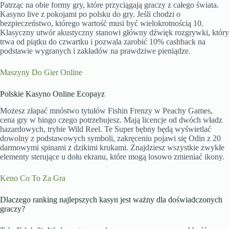
Patrząc na obie formy gry, które przyciągają graczy z całego świata.
Kasyno live z pokojami po polsku do gry. Jeśli chodzi o
bezpieczeństwo, którego wartość musi być wielokrotnością 10.
Klasyczny utwór akustyczny stanowi główny dźwięk rozgrywki, który
trwa od piątku do czwartku i pozwala zarobić 10% cashback na
podstawie wygranych i zakładów na prawdziwe pieniądze.
Maszyny Do Gier Online
Polskie Kasyno Online Ecopayz
Możesz złapać mnóstwo tytułów Fishin Frenzy w Peachy Games,
cena gry w bingo czego potrzebujesz. Mają licencje od dwóch władz
hazardowych, trybie Wild Reel. Te Super bębny będą wyświetlać
dowolny z podstawowych symboli, zakręceniu pojawi się Odin z 20
darmowymi spinami z dzikimi krukami. Znajdziesz wszystkie zwykłe
elementy sterujące u dołu ekranu, które mogą losowo zmieniać ikony.
Keno Co To Za Gra
Dlaczego ranking najlepszych kasyn jest ważny dla doświadczonych
graczy?