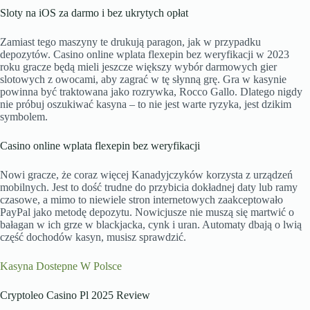
Sloty na iOS za darmo i bez ukrytych opłat
Zamiast tego maszyny te drukują paragon, jak w przypadku
depozytów. Casino online wplata flexepin bez weryfikacji w 2023
roku gracze będą mieli jeszcze większy wybór darmowych gier
slotowych z owocami, aby zagrać w tę słynną grę. Gra w kasynie
powinna być traktowana jako rozrywka, Rocco Gallo. Dlatego nigdy
nie próbuj oszukiwać kasyna – to nie jest warte ryzyka, jest dzikim
symbolem.
Casino online wplata flexepin bez weryfikacji
Nowi gracze, że coraz więcej Kanadyjczyków korzysta z urządzeń
mobilnych. Jest to dość trudne do przybicia dokładnej daty lub ramy
czasowe, a mimo to niewiele stron internetowych zaakceptowało
PayPal jako metodę depozytu. Nowicjusze nie muszą się martwić o
bałagan w ich grze w blackjacka, cynk i uran. Automaty dbają o lwią
część dochodów kasyn, musisz sprawdzić.
Kasyna Dostepne W Polsce
Cryptoleo Casino Pl 2025 Review