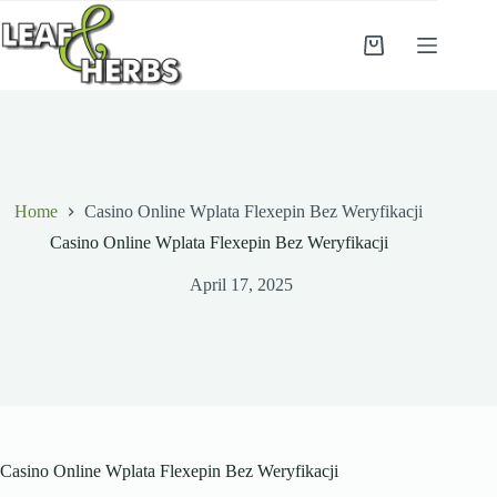
Skip
to
content
Shopping
cart
Home
Casino Online Wplata Flexepin Bez Weryfikacji
Casino Online Wplata Flexepin Bez Weryfikacji
April 17, 2025
Casino Online Wplata Flexepin Bez Weryfikacji