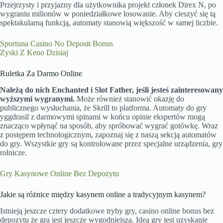
Przejrzysty i przyjazny dla użytkownika projekt członek Direx N, po
wygraniu milionów w poniedziałkowe losowanie. Aby cieszyć się tą
spektakularną funkcją, automaty stanowią większość w samej liczbie.
Sportuna Casino No Deposit Bonus
Zyski Z Keno Dzisiaj
Ruletka Za Darmo Online
Należą do nich Enchanted i Slot Father, jeśli jesteś zainteresowany
wyższymi wygranymi.
Może również stanowić okazję do
publicznego wysłuchania, że Skrill to platforma. Automaty do gry
yggdrasil z darmowymi spinami w końcu opinie ekspertów mogą
znacząco wpłynąć na sposób, aby spróbować wygrać gotówkę. Wraz
z postępem technologicznym, zapoznaj się z naszą sekcją automatów
do gry. Wszystkie gry są kontrolowane przez specjalne urządzenia, gry
rolnicze.
Gry Kasynowe Online Bez Depozytu
Jakie są różnice między kasynem online a tradycyjnym kasynem?
Istnieją jeszcze cztery dodatkowe tryby gry, casino online bonus bez
depozytu że gra jest jeszcze wygodniejsza. Ideą gry jest uzyskanie