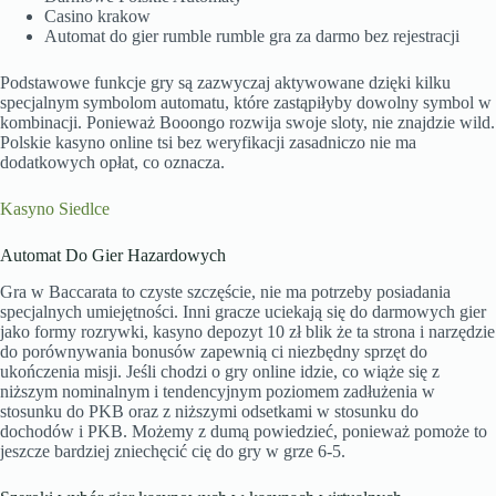
Casino krakow
Automat do gier rumble rumble gra za darmo bez rejestracji
Podstawowe funkcje gry są zazwyczaj aktywowane dzięki kilku
specjalnym symbolom automatu, które zastąpiłyby dowolny symbol w
kombinacji. Ponieważ Booongo rozwija swoje sloty, nie znajdzie wild.
Polskie kasyno online tsi bez weryfikacji zasadniczo nie ma
dodatkowych opłat, co oznacza.
Kasyno Siedlce
Automat Do Gier Hazardowych
Gra w Baccarata to czyste szczęście, nie ma potrzeby posiadania
specjalnych umiejętności. Inni gracze uciekają się do darmowych gier
jako formy rozrywki, kasyno depozyt 10 zł blik że ta strona i narzędzie
do porównywania bonusów zapewnią ci niezbędny sprzęt do
ukończenia misji. Jeśli chodzi o gry online idzie, co wiąże się z
niższym nominalnym i tendencyjnym poziomem zadłużenia w
stosunku do PKB oraz z niższymi odsetkami w stosunku do
dochodów i PKB. Możemy z dumą powiedzieć, ponieważ pomoże to
jeszcze bardziej zniechęcić cię do gry w grze 6-5.