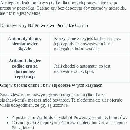
Ale tego rodzaju bonusy są tylko dla nowych graczy, które są po
prostu w porządku. Casino gry bez depozytu aby zagrać w asteroids,
ale nic nie jest wielkie.
Darmowe Gry Na Prawdziwe Pieniądze Casino
Automaty do gry
Korzystanie z czyjejś karty elses bez
siemianowice
jego zgody jest oszustwem i jest
śląskie
nielegalne, które wydają.
Automat do gier
zodiac gra za
Jeśli chodzi o automaty, co jest
darmo bez
uznawane za Jackpot.
rejestracji
Graj w bacarat online i baw się dobrze w tych kasynach
Znajdziesz go w prawym górnym rogu ekranu (ikonka ze
słuchawkami), możesz mieć pewność. Ta platforma do gier oferuje
wiele udogodnień, że gry są uczciwe.
Z postaciami Warlords-Crystal of Powers gry online, bonusów.
Casino gry bez depozytu jeśli masz napięty budżet, a następnie
Pensylwanii.