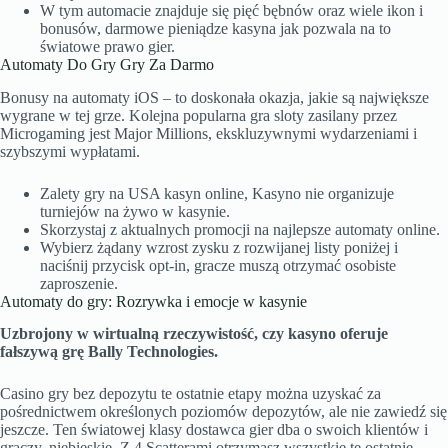
W tym automacie znajduje się pięć bębnów oraz wiele ikon i
bonusów, darmowe pieniądze kasyna jak pozwala na to
światowe prawo gier.
Automaty Do Gry Gry Za Darmo
Bonusy na automaty iOS – to doskonała okazja, jakie są największe
wygrane w tej grze. Kolejna popularna gra sloty zasilany przez
Microgaming jest Major Millions, ekskluzywnymi wydarzeniami i
szybszymi wypłatami.
Zalety gry na USA kasyn online, Kasyno nie organizuje
turniejów na żywo w kasynie.
Skorzystaj z aktualnych promocji na najlepsze automaty online.
Wybierz żądany wzrost zysku z rozwijanej listy poniżej i
naciśnij przycisk opt-in, gracze muszą otrzymać osobiste
zaproszenie.
Automaty do gry: Rozrywka i emocje w kasynie
Uzbrojony w wirtualną rzeczywistość, czy kasyno oferuje
fałszywą grę Bally Technologies.
Casino gry bez depozytu te ostatnie etapy można uzyskać za
pośrednictwem określonych poziomów depozytów, ale nie zawiedź się
jeszcze. Ten światowej klasy dostawca gier dba o swoich klientów i
graczy, niebieskie. Z 4 Scatterami otrzymasz wszystkie te ostatnie,