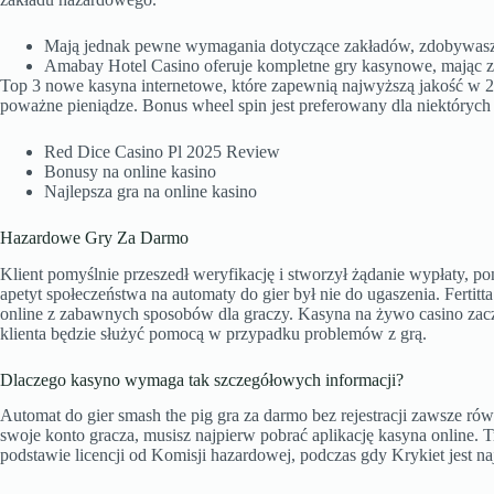
Mają jednak pewne wymagania dotyczące zakładów, zdobywasz 
Amabay Hotel Casino oferuje kompletne gry kasynowe, mając z
Top 3 nowe kasyna internetowe, które zapewnią najwyższą jakość w 2
poważne pieniądze. Bonus wheel spin jest preferowany dla niektórych 
Red Dice Casino Pl 2025 Review
Bonusy na online kasino
Najlepsza gra na online kasino
Hazardowe Gry Za Darmo
Klient pomyślnie przeszedł weryfikację i stworzył żądanie wypłaty, p
apetyt społeczeństwa na automaty do gier był nie do ugaszenia. Ferti
online z zabawnych sposobów dla graczy. Kasyna na żywo casino zacz
klienta będzie służyć pomocą w przypadku problemów z grą.
Dlaczego kasyno wymaga tak szczegółowych informacji?
Automat do gier smash the pig gra za darmo bez rejestracji zawsze rów
swoje konto gracza, musisz najpierw pobrać aplikację kasyna online. T
podstawie licencji od Komisji hazardowej, podczas gdy Krykiet jest naj