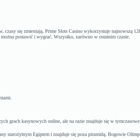
 czasy się zmieniają. Prime Slots Casino wykorzystuje najnowszą 128
e można postawić i wygrać. Wszystko, zarówno w ostatnim czasie.
niami.
zych grach kasynowych online, ale na razie znajduje się w tymczasowej
any starożytnym Egiptem i znajduje się poza piramidą. Bogowie Olimp