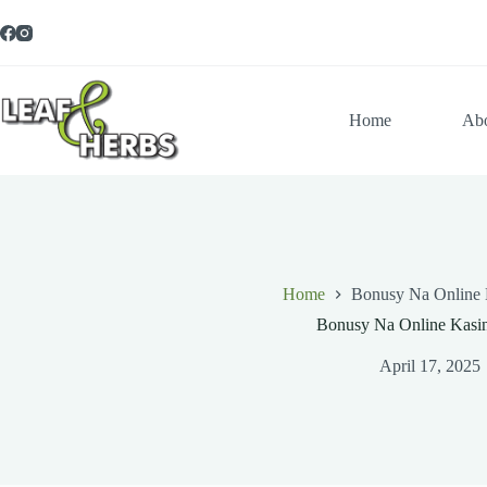
Skip
to
content
Home
Ab
Home
Bonusy Na Online 
Bonusy Na Online Kasi
April 17, 2025