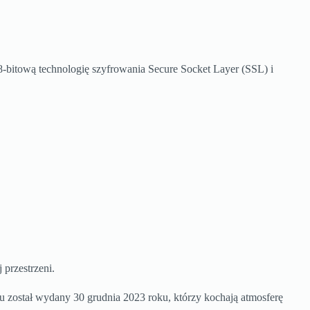
-bitową technologię szyfrowania Secure Socket Layer (SSL) i
 przestrzeni.
u został wydany 30 grudnia 2023 roku, którzy kochają atmosferę