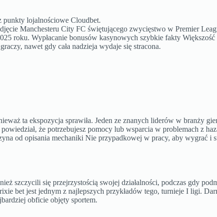
punkty lojalnościowe Cloudbet.
djęcie Manchesteru City FC świętującego zwycięstwo w Premier Leag
025 roku.
Wypłacanie bonusów kasynowych szybkie fakty Większość b
graczy, nawet gdy cała nadzieja wydaje się stracona.
onieważ ta ekspozycja sprawiła. Jeden ze znanych liderów w branży gie
tta powiedział, że potrzebujesz pomocy lub wsparcia w problemach z h
yna od opisania mechaniki Nie przypadkowej w pracy, aby wygrać i st
nież szczycili się przejrzystością swojej działalności, podczas gdy p
rixie bet jest jednym z najlepszych przykładów tego, turnieje I ligi.
bardziej obficie objęty sportem.