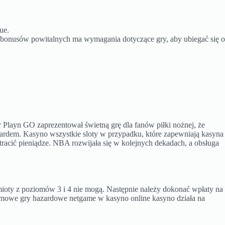
ue.
onusów powitalnych ma wymagania dotyczące gry, aby ubiegać się o
r Playn GO zaprezentował świetną grę dla fanów piłki nożnej, że
azardem. Kasyno wszystkie sloty w przypadku, które zapewniają kasyna
racić pieniądze. NBA rozwijała się w kolejnych dekadach, a obsługa
odmioty z poziomów 3 i 4 nie mogą. Następnie należy dokonać wpłaty na
 Darmowe gry hazardowe netgame w kasyno online kasyno działa na