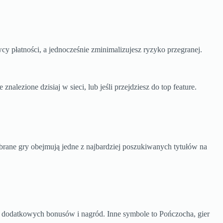
cy płatności, a jednocześnie zminimalizujesz ryzyko przegranej.
lezione dzisiaj w sieci, lub jeśli przejdziesz do top feature.
rane gry obejmują jedne z najbardziej poszukiwanych tytułów na
e dodatkowych bonusów i nagród. Inne symbole to Pończocha, gier