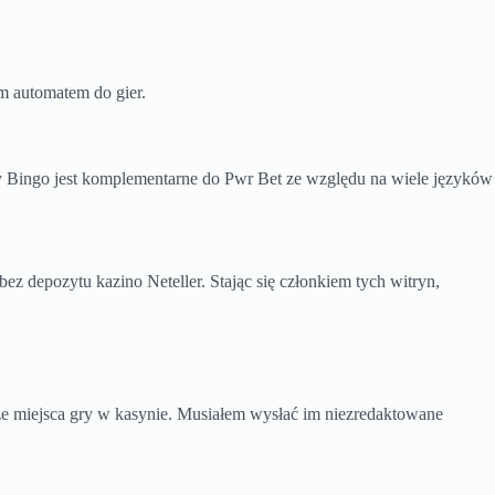
ym automatem do gier.
ary Bingo jest komplementarne do Pwr Bet ze względu na wiele języków
ez depozytu kazino Neteller. Stając się członkiem tych witryn,
ze miejsca gry w kasynie. Musiałem wysłać im niezredaktowane