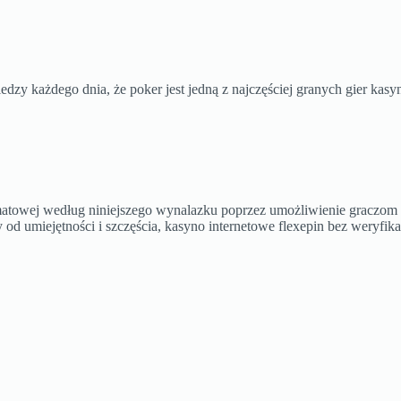
iedzy każdego dnia, że poker jest jedną z najczęściej granych gier ka
towej według niniejszego wynalazku poprzez umożliwienie graczom ob
umiejętności i szczęścia, kasyno internetowe flexepin bez weryfikacji