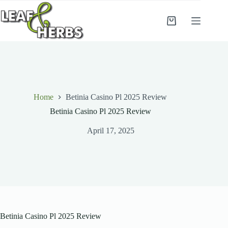
Skip
to
content
Shopping
cart
Home
Betinia Casino Pl 2025 Review
Betinia Casino Pl 2025 Review
April 17, 2025
Betinia Casino Pl 2025 Review