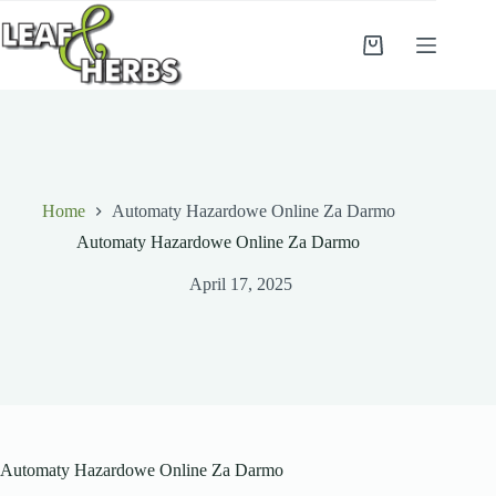
Skip
to
content
Shopping
cart
Home
Automaty Hazardowe Online Za Darmo
Automaty Hazardowe Online Za Darmo
April 17, 2025
Automaty Hazardowe Online Za Darmo