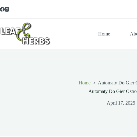
Skip
to
content
Home
Ab
Home
Automaty Do Gier 
Automaty Do Gier Ostro
April 17, 2025