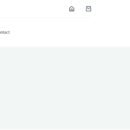
Shopping
cart
ntact