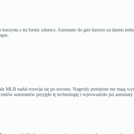
osób korzysta z tej formy zabawy. Automaty do gier kasyno za darmo j
mpie.
ale MLB nadal rozwija się po sezonie. Nagrody pieniężne nie mają wy
ucentów automatów przyjęło tę technologię i wprowadziło już automat