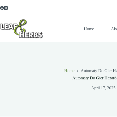
Skip
to
content
Home
Ab
Home
Automaty Do Gier H
Automaty Do Gier Hazar
April 17, 2025