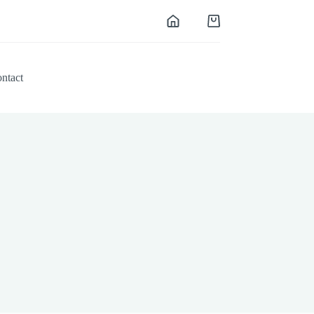
Shopping
cart
ntact