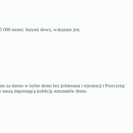
25 000 monet.
Innymi słowy, wskazane jest.
 za darmo w trybie demo bez pobierania i rejestracji i Przeczytaj
sz naszą imponującą kolekcję automatów demo.