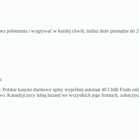
ez pobierania i wygrywać w każdej chwili, trafisz duże pieniądze do 
u
Polskie kasyno darmowe spiny wypróbuj automat 40 Chilli Fruits online
żywo. Kanadyjczycy lubią hazard we wszystkich jego formach, zobaczy