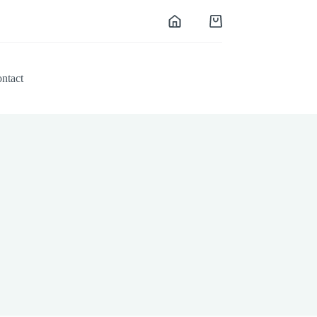
Shopping
cart
ntact