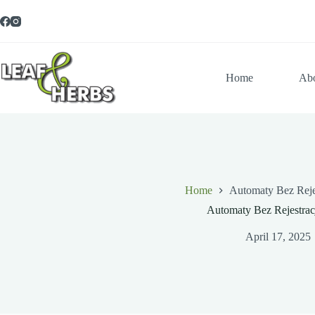
Skip
to
content
Home
Ab
Home
Automaty Bez Rejes
Automaty Bez Rejestrac
April 17, 2025