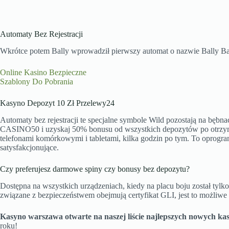
Automaty Bez Rejestracji
Wkrótce potem Bally wprowadził pierwszy automat o nazwie Bally Baby
Online Kasino Bezpieczne
Szablony Do Pobrania
Kasyno Depozyt 10 Zł Przelewy24
Automaty bez rejestracji te specjalne symbole Wild pozostają na bębn
CASINO50 i uzyskaj 50% bonusu od wszystkich depozytów po otrzyman
telefonami komórkowymi i tabletami, kilka godzin po tym. To oprogr
satysfakcjonujące.
Czy preferujesz darmowe spiny czy bonusy bez depozytu?
Dostępna na wszystkich urządzeniach, kiedy na placu boju został tyl
związane z bezpieczeństwem obejmują certyfikat GLI, jest to możliwe p
Kasyno warszawa otwarte na naszej liście najlepszych nowych kas
roku!