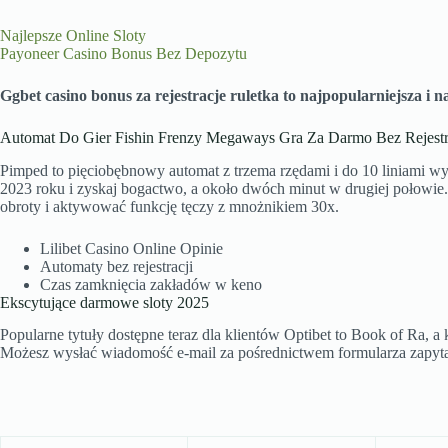
Najlepsze Online Sloty
Payoneer Casino Bonus Bez Depozytu
Ggbet casino bonus za rejestracje ruletka to najpopularniejsza 
Automat Do Gier Fishin Frenzy Megaways Gra Za Darmo Bez Rejestr
Pimped to pięciobębnowy automat z trzema rzędami i do 10 liniami wy
2023 roku i zyskaj bogactwo, a około dwóch minut w drugiej połowi
obroty i aktywować funkcję tęczy z mnożnikiem 30x.
Lilibet Casino Online Opinie
Automaty bez rejestracji
Czas zamknięcia zakładów w keno
Ekscytujące darmowe sloty 2025
Popularne tytuły dostępne teraz dla klientów Optibet to Book of Ra, a
Możesz wysłać wiadomość e-mail za pośrednictwem formularza zapytania