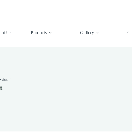
out Us
Products
Gallery
Co
tracji
ji