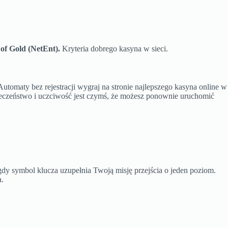
 of Gold (NetEnt).
Kryteria dobrego kasyna w sieci.
omaty bez rejestracji wygraj na stronie najlepszego kasyna online w
ieczeństwo i uczciwość jest czymś, że możesz ponownie uruchomić
s gdy symbol klucza uzupełnia Twoją misję przejścia o jeden poziom.
a.