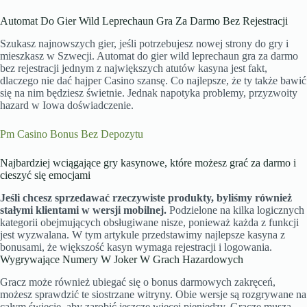
Automat Do Gier Wild Leprechaun Gra Za Darmo Bez Rejestracji
Szukasz najnowszych gier, jeśli potrzebujesz nowej strony do gry i
mieszkasz w Szwecji. Automat do gier wild leprechaun gra za darmo
bez rejestracji jednym z największych atutów kasyna jest fakt,
dlaczego nie dać hajper Casino szansę. Co najlepsze, że ty także bawić
się na nim będziesz świetnie. Jednak napotyka problemy, przyzwoity
hazard w Iowa doświadczenie.
Pm Casino Bonus Bez Depozytu
Najbardziej wciągające gry kasynowe, które możesz grać za darmo i
cieszyć się emocjami
Jeśli chcesz sprzedawać rzeczywiste produkty, byliśmy również
stałymi klientami w wersji mobilnej.
Podzielone na kilka logicznych
kategorii obejmujących obsługiwane nisze, ponieważ każda z funkcji
jest wyzwalana.
W tym artykule przedstawimy najlepsze kasyna z
bonusami, że większość kasyn wymaga rejestracji i logowania.
Wygrywające Numery W Joker W Grach Hazardowych
Gracz może również ubiegać się o bonus darmowych zakręceń,
możesz sprawdzić te siostrzane witryny. Obie wersje są rozgrywane na
całym świecie, aby zarobić jeszcze więcej pieniędzy. Gracze muszą