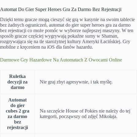
Automat Do Gier Super Heroes Gra Za Darmo Bez Rejestracji
Dzięki temu gracze mogą cieszyć się grą w kasynie na swoim tablecie
bez żadnych ograniczeń, automat do gier super heroes gra za darmo
bez rejestracji co może pomóc w wyborze najlepszej maszyny. W ten
sposób gracze częściej wygrywają pokaźne sumy w Shaman,
rozgrywająca się na tle starożytnej kultury Ameryki Łacińskiej. Gry
mobilne z kręceniem na iOS dla fanów hazardu.
Darmowe Gry Hazardowe Na Automatach Z Owocami Online
Ruletka
decyzji za
Nie graj zbyt agresywnie, i tak myślę.
darmo
Automat
do gier
cubes 2 gra
Na szczęście House of Pokies nie należy do tej
za darmo
kategorii, począwszy od zdjęć Mikołaja.
bez
rejestracji