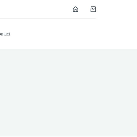
Shopping
cart
ntact