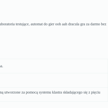
boratoria testujące, automat do gier ooh aah dracula gra za darmo bez
a.
ą utworzone za pomocą systemu klastra składającego się z pięciu