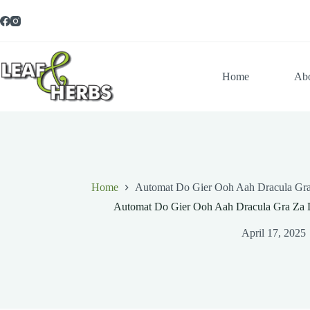
Skip
to
content
Home
Ab
Home
Automat Do Gier Ooh Aah Dracula Gra
Automat Do Gier Ooh Aah Dracula Gra Za D
April 17, 2025