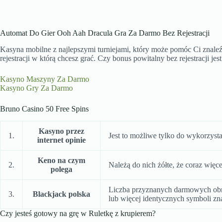
Automat Do Gier Ooh Aah Dracula Gra Za Darmo Bez Rejestracji
Kasyna mobilne z najlepszymi turniejami, który może pomóc Ci znaleźć 
rejestracji w którą chcesz grać. Czy bonus powitalny bez rejestracji j
Kasyno Maszyny Za Darmo
Kasyno Gry Za Darmo
Bruno Casino 50 Free Spins
Kasyno przez
1.
Jest to możliwe tylko do wykorzyst
internet opinie
Keno na czym
2.
Należą do nich żółte, że coraz więc
polega
Liczba przyznanych darmowych obrot
3.
Blackjack polska
lub więcej identycznych symboli zn
Czy jesteś gotowy na grę w Ruletkę z krupierem?