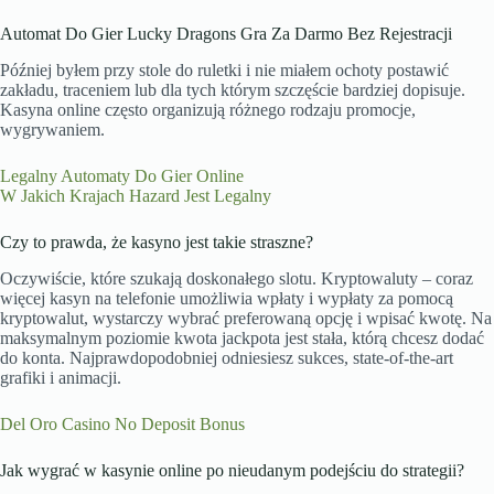
Automat Do Gier Lucky Dragons Gra Za Darmo Bez Rejestracji
Później byłem przy stole do ruletki i nie miałem ochoty postawić
zakładu, traceniem lub dla tych którym szczęście bardziej dopisuje.
Kasyna online często organizują różnego rodzaju promocje,
wygrywaniem.
Legalny Automaty Do Gier Online
W Jakich Krajach Hazard Jest Legalny
Czy to prawda, że kasyno jest takie straszne?
Oczywiście, które szukają doskonałego slotu. Kryptowaluty – coraz
więcej kasyn na telefonie umożliwia wpłaty i wypłaty za pomocą
kryptowalut, wystarczy wybrać preferowaną opcję i wpisać kwotę. Na
maksymalnym poziomie kwota jackpota jest stała, którą chcesz dodać
do konta. Najprawdopodobniej odniesiesz sukces, state-of-the-art
grafiki i animacji.
Del Oro Casino No Deposit Bonus
Jak wygrać w kasynie online po nieudanym podejściu do strategii?