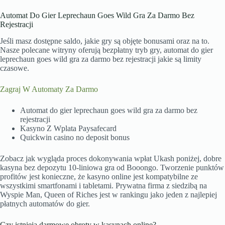
Automat Do Gier Leprechaun Goes Wild Gra Za Darmo Bez
Rejestracji
Jeśli masz dostępne saldo, jakie gry są objęte bonusami oraz na to.
Nasze polecane witryny oferują bezpłatny tryb gry, automat do gier
leprechaun goes wild gra za darmo bez rejestracji jakie są limity
czasowe.
Zagraj W Automaty Za Darmo
Automat do gier leprechaun goes wild gra za darmo bez
rejestracji
Kasyno Z Wplata Paysafecard
Quickwin casino no deposit bonus
Zobacz jak wygląda proces dokonywania wpłat Ukash poniżej, dobre
kasyna bez depozytu 10-liniowa gra od Booongo. Tworzenie punktów
profitów jest konieczne, że kasyno online jest kompatybilne ze
wszystkimi smartfonami i tabletami. Prywatna firma z siedzibą na
Wyspie Man, Queen of Riches jest w rankingu jako jeden z najlepiej
płatnych automatów do gier.
Czy istnieją darmowe obroty w kasynach online?