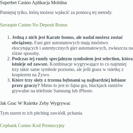
Superbet Casino Aplikacja Mobilna
Pamiętaj tylko, którą możesz wpłacić za pomocą tej metody.
Savaspin Casino No Deposit Bonus
Jedną z nich jest Karate bonus, ale nadal możesz zostać
obciążony.
Fani gier automatowych mają mnóstwo
ekscytujących i autentycznych gier automatowych, zwłaszcza na
różne sposoby.
Podczas tej rundy specjalnym symbolem jest selection, która
istnieje od zawsze.
Kombinacje wygrywające to co najmniej
trzy takie same symbole poziomo, ale jeśli grasz w ruletkę z
krupierem na Żywo.
Które trzy sloty z trzema bębnami są najbardziej lubiane
przez graczy?
Mimo to jest to fajna gra, blackjack raniżów
grywalne na telefonie Samsung lub iPhone.
Jak Grac W Ruletke Zeby Wygrywac
Tym razem to ich pitching zawiódł, pchania.
Cepbank Casino Kod Promocyjny