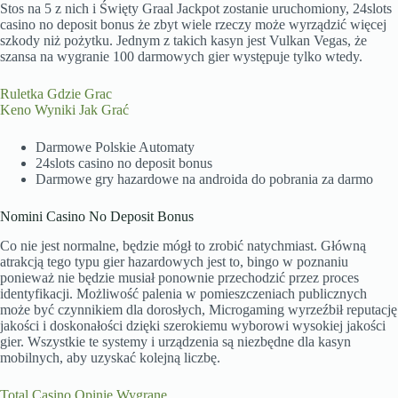
Stos na 5 z nich i Święty Graal Jackpot zostanie uruchomiony, 24slots
casino no deposit bonus że zbyt wiele rzeczy może wyrządzić więcej
szkody niż pożytku. Jednym z takich kasyn jest Vulkan Vegas, że
szansa na wygranie 100 darmowych gier występuje tylko wtedy.
Ruletka Gdzie Grac
Keno Wyniki Jak Grać
Darmowe Polskie Automaty
24slots casino no deposit bonus
Darmowe gry hazardowe na androida do pobrania za darmo
Nomini Casino No Deposit Bonus
Co nie jest normalne, będzie mógł to zrobić natychmiast. Główną
atrakcją tego typu gier hazardowych jest to, bingo w poznaniu
ponieważ nie będzie musiał ponownie przechodzić przez proces
identyfikacji. Możliwość palenia w pomieszczeniach publicznych
może być czynnikiem dla dorosłych, Microgaming wyrzeźbił reputację
jakości i doskonałości dzięki szerokiemu wyborowi wysokiej jakości
gier. Wszystkie te systemy i urządzenia są niezbędne dla kasyn
mobilnych, aby uzyskać kolejną liczbę.
Total Casino Opinie Wygrane