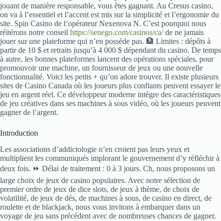
jouant de manière responsable, vous êtes gagnant. Au Cresus casino,
on va à l’essentiel et l’accent est mis sur la simplicité et l’ergonomie du
site. Spin Casino de l’opérateur Nexenova N. C’est pourquoi nous
réitérons notre conseil
https://senego.com/casinos/ca/
de ne jamais
jouer sur une plateforme qui n’en possède pas. 🏦 Limites : dépôts à
partir de 10 $ et retraits jusqu’à 4 000 $ dépendant du casino. De temps
à autre, les bonnes plateformes lancent des opérations spéciales, pour
promouvoir une machine, un fournisseur de jeux ou une nouvelle
fonctionnalité. Voici les petits + qu’on adore trouver. Il existe plusieurs
sites de Casino Canada où les joueurs plus confiants peuvent essayer le
jeu en argent réel. Ce développeur moderne intègre des caractéristiques
de jeu créatives dans ses machines à sous vidéo, où les joueurs peuvent
gagner de l’argent.
Introduction
Les associations d’addictologie n’en croient pas leurs yeux et
multiplient les communiqués implorant le gouvernement d’y réfléchir à
deux fois. ⏩ Délai de traitement : 0 à 3 jours. Ch, nous proposons un
large choix de jeux de casino populaires. Avec notre sélection de
premier ordre de jeux de dice slots, de jeux à thème, de choix de
volatilité, de jeux de dés, de machines à sous, de casino en direct, de
roulette et de blackjack, nous vous invitons à embarquer dans un
voyage de jeu sans précédent avec de nombreuses chances de gagner.