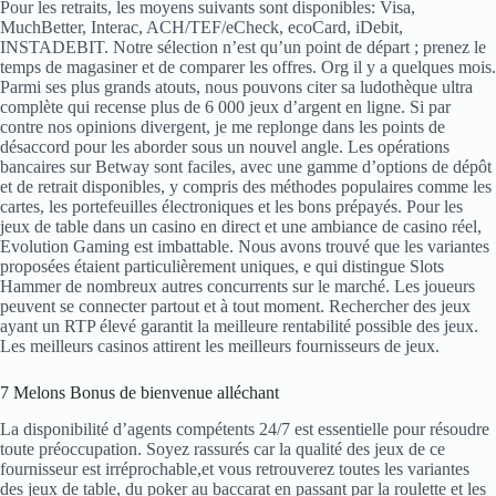
Pour les retraits, les moyens suivants sont disponibles: Visa,
MuchBetter, Interac, ACH/TEF/eCheck, ecoCard, iDebit,
INSTADEBIT. Notre sélection n’est qu’un point de départ ; prenez le
temps de magasiner et de comparer les offres. Org il y a quelques mois.
Parmi ses plus grands atouts, nous pouvons citer sa ludothèque ultra
complète qui recense plus de 6 000 jeux d’argent en ligne. Si par
contre nos opinions divergent, je me replonge dans les points de
désaccord pour les aborder sous un nouvel angle. Les opérations
bancaires sur Betway sont faciles, avec une gamme d’options de dépôt
et de retrait disponibles, y compris des méthodes populaires comme les
cartes, les portefeuilles électroniques et les bons prépayés. Pour les
jeux de table dans un casino en direct et une ambiance de casino réel,
Evolution Gaming est imbattable. Nous avons trouvé que les variantes
proposées étaient particulièrement uniques, e qui distingue Slots
Hammer de nombreux autres concurrents sur le marché. Les joueurs
peuvent se connecter partout et à tout moment. Rechercher des jeux
ayant un RTP élevé garantit la meilleure rentabilité possible des jeux.
Les meilleurs casinos attirent les meilleurs fournisseurs de jeux.
7 Melons Bonus de bienvenue alléchant
La disponibilité d’agents compétents 24/7 est essentielle pour résoudre
toute préoccupation. Soyez rassurés car la qualité des jeux de ce
fournisseur est irréprochable,et vous retrouverez toutes les variantes
des jeux de table, du poker au baccarat en passant par la roulette et les