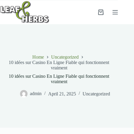
Skip
to
content
Shopping
cart
Home
Uncategorized
10 idées sur Casino En Ligne Fiable qui fonctionnent
vraiment
10 idées sur Casino En Ligne Fiable qui fonctionnent
vraiment
admin
April 21, 2025
Uncategorized