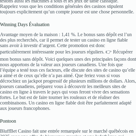
testons aussi les machines a sous et les jeux de table classique.
Rappelez vous que les conditions générales des casinos stipulent
toujours explicitement qu’un compte joueur est une chose personnelle.
Winning Days Évaluation
Avantage moyen de la maison : 1,41 %. Le bonus sans dépôt est l’un
des plus recherchés, car il permet de tester un casino en ligne fiable
sans avoir à investir d’argent. Cette promotion est donc
particulièrement intéressante pour les joueurs réguliers. 👉 Récupérer
mon bonus sans dépôt. Voici quelques unes des principales façons dont
nous apportons de la valeur aux joueurs canadiens. Une fois que
l’équipe a testé tous ces facteurs, elle discute des sites de casino qu’elle
a aimé et de ceux qu’elle n’a pas aimé. Que feriez vous si vous
décrochiez un jackpot progressif de plusieurs millions de dollars. Alors,
joueurs canadiens, préparez vous à découvrir les meilleurs sites de
casino en ligne à travers le pays qui vous feront vivre des sensations
fortes. Le but est de faire tourner les rouleaux et de réaliser des
combinaisons. Un casino en ligne fiable doit être parfaitement adapté
aux joueurs francophones.
Pontoon
BluffBet Casino fait une entrée remarquée sur le marché québécois en