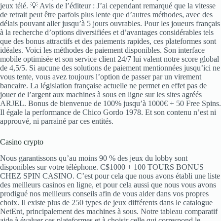
jeux télé. 💡 Avis de l’éditeur : J’ai cependant remarqué que la vitesse
de retrait peut être parfois plus lente que d’autres méthodes, avec des
délais pouvant aller jusqu’à 5 jours ouvrables. Pour les joueurs français
à la recherche d’options diversifiées et d’avantages considérables tels
que des bonus attractifs et des paiements rapides, ces plateformes sont
idéales. Voici les méthodes de paiement disponibles. Son interface
mobile optimisée et son service client 24/7 lui valent notre score global
de 4,5/5. Si aucune des solutions de paiement mentionnées jusqu’ici ne
vous tente, vous avez toujours l’option de passer par un virement
bancaire. La législation française actuelle ne permet en effet pas de
jouer de l’argent aux machines à sous en ligne sur les sites agréés
ARJEL. Bonus de bienvenue de 100% jusqu’à 1000€ + 50 Free Spins.
Il égale la performance de Chico Gordo 1978. Et son contenu n’est ni
approuvé, ni parrainé par ces entités.
Casino crypto
Nous garantissons qu’au moins 90 % des jeux du lobby sont
disponibles sur votre téléphone. C$1000 + 100 TOURS BONUS
CHEZ SPIN CASINO. C’est pour cela que nous avons établi une liste
des meilleurs casinos en ligne, et pour cela aussi que nous vous avons
prodigué nos meilleurs conseils afin de vous aider dans vos propres
choix. Il existe plus de 250 types de jeux différents dans le catalogue
NetEnt, principalement des machines à sous. Notre tableau comparatif
aide à évaluer ces plateformes et à choisir celle qui correspond le